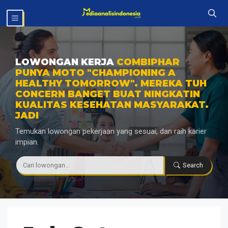
Langsung
MENU
ke
isi
LOWONGAN KERJA
COMBIPHAR
PUNYA MOTO "CHAMPIONING A
HEALTHY TOMORROW". MEREKA TUH
CONCERN BANGET BUAT NINGKATIN
KUALITAS KESEHATAN MASYARAKAT.
JADI
Temukan lowongan pekerjaan yang sesuai, dan raih karier
impian.
|
Search