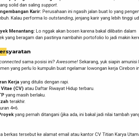
ang solid dan saling
support
.
ngembangan Karir:
Perusahaan ini ngasih jalan buat lo yang penge
mbuh. Kalau performa lo
outstanding
, jenjang karir yang lebih tinggi u
yek Menantang:
Lo nggak akan bosen karena bakal dilibatin dalam
ek yang beragam dan pastinya nambahin portofolio lo jadi makin ker
ersyaratan
connected
sama posisi ini?
Awesome!
Sekarang, yuk siapin amunisi l
en yang perlu lo kumpulin buat ngelamar lowongan kerja Cirebon in
ran Kerja
yang ditulis dengan rapi.
 Vitae (CV)
atau Daftar Riwayat Hidup terbaru.
TP
yang masih berlaku.
azah
terakhir.
uran 4×6.
Proyek
yang pernah ditangani (jika ada, ini bakal jadi nilai tambah yan
a berkas tersebut ke alamat email atau kantor CV Titian Karya Utam