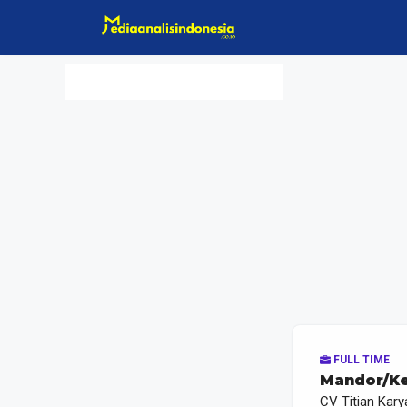
Langsung
ke
isi
FULL TIME
Mandor/Ke
CV Titian Kar