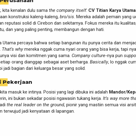
 Perusahaan
t
, kita kenalan dulu sama
the company itself
:
CV Titian Karya Utama
aan konstruksi kaleng-kaleng,
bro/sis
. Mereka adalah pemain yang u
 reputasi solid di Cirebon dan sekitarnya. Fokus mereka itu kualitas
tu, dan yang paling penting, membangun dengan hati.
ya Utama percaya bahwa setiap bangunan itu punya cerita dan menjad
.
That’s why
mereka nggak cuma nyari orang yang bisa kerja, tapi nya
 punya visi dan komitmen yang sama.
Company culture
-nya pun
suppo
setiap orang dianggap sebagai aset berharga.
Basically
, lo nggak cu
api jadi bagian dari keluarga besar yang solid.
i Pekerjaan
kita masuk ke intinya. Posisi yang lagi dibuka ini adalah
Mandor/Kep
erin, ini bukan sekadar posisi ngawasin tukang kerja.
It’s way more th
jadi
the real leader on the ground
, pionir yang mastiin semua visi arsi
en terwujud jadi kenyataan di lapangan.