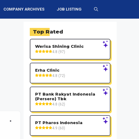
COMPANY ARCHIVES
JOB LISTING
Top Rated
Werisa Shining Clinic
4.8 (97)
Erha Clinic
4.8 (72)
PT Bank Rakyat Indonesia
(Persero) Tbk
4.8 (62)
PT Pharos Indonesia
4.9 (60)