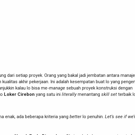
ung dari setiap proyek. Orang yang bakal jadi jembatan antara manaj
n kualitas akhir pekerjaan. Ini adalah kesempatan buat lo yang penge
njukkin kalau lo bisa me-
manage
sebuah proyek konstruksi dengan
nfo
Loker Cirebon
yang satu ini
literally
menantang
skill set
terbaik l
a enak, ada beberapa kriteria yang
better
lo penuhin.
Let’s see if we’