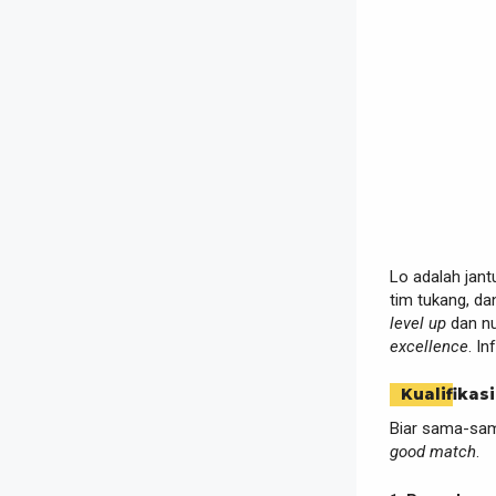
Lo adalah jant
tim tukang, da
level up
dan nu
excellence
. I
Kualifikasi
Biar sama-sam
good match
.