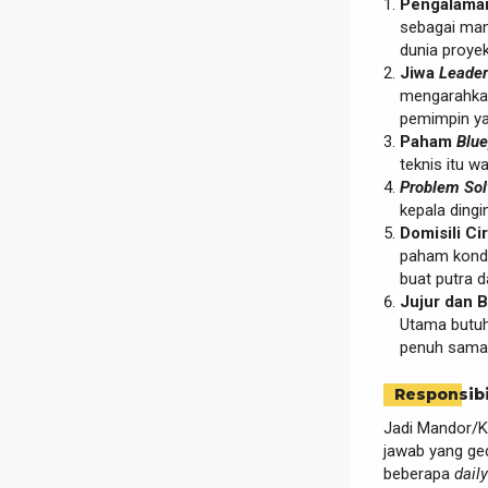
Pengalaman
sebagai man
dunia proyek
Jiwa
Leader
mengarahkan,
pemimpin ya
Paham
Blue
teknis itu wa
Problem Sol
kepala dingi
Domisili Ci
paham kondis
buat putra d
Jujur dan 
Utama butuh
penuh sama 
Responsibi
Jadi Mandor/Ke
jawab yang ge
beberapa
dail