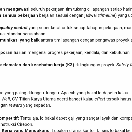
dan mengawasi
seluruh pekerjaan tim tukang di lapangan setiap hari
 semua pekerjaan
berjalan sesuai dengan jadwal (
timeline
) yang u
quality control
yang super ketat untuk setiap tahapan pekerjaan, mas
suai standar perusahaan.
munikasi yang baik
antara tim lapangan dengan pengawas proyek 
poran harian
mengenai progres pekerjaan, kendala, dan kebutuhan
selamatan dan kesehatan kerja (K3)
di lingkungan proyek.
Safety fi
n yang paling ditunggu-tunggu. Apa sih yang bakal lo dapetin kalau
?
Well
, CV Titian Karya Utama ngerti banget kalau
effort
terbaik harus
engan
reward
yang sepadan.
ompetitif:
Tentu aja, lo bakal dapet gaji yang sangat layak dan kompet
onstruksi Cirebon.
 Kerja yang Mendukung:
Lupakan drama kantor. Di sini, lo bakal ker