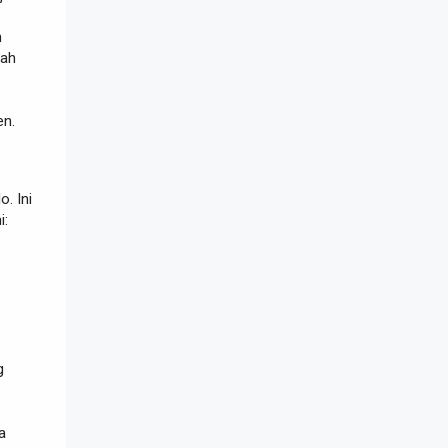
n
dah
en.
o. Ini
i:
g
a