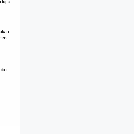
 lupa
jakan
 tim
diri