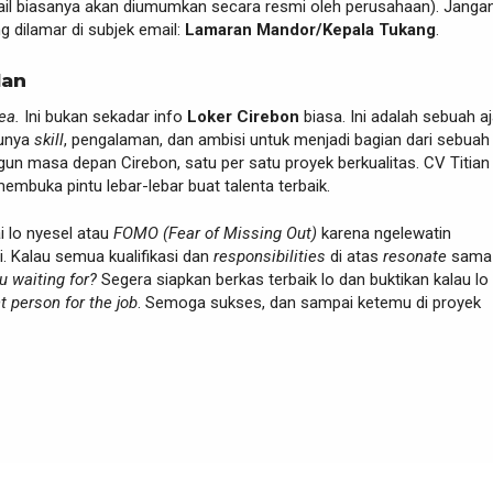
tail biasanya akan diumumkan secara resmi oleh perusahaan). Jangan
ng dilamar di subjek email:
Lamaran Mandor/Kepala Tukang
.
lan
ea.
Ini bukan sekadar info
Loker Cirebon
biasa. Ini adalah sebuah a
punya
skill
, pengalaman, dan ambisi untuk menjadi bagian dari sebuah
n masa depan Cirebon, satu per satu proyek berkualitas. CV Titian
mbuka pintu lebar-lebar buat talenta terbaik.
 lo nyesel atau
FOMO (Fear of Missing Out)
karena ngelewatin
. Kalau semua kualifikasi dan
responsibilities
di atas
resonate
sama 
u waiting for?
Segera siapkan berkas terbaik lo dan buktikan kalau lo
ht person for the job
. Semoga sukses, dan sampai ketemu di proyek