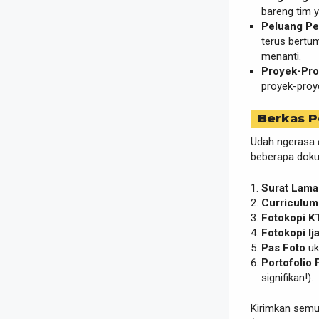
bareng tim y
Peluang Pe
terus bertu
menanti.
Proyek-Pro
proyek-proy
Berkas P
Udah ngerasa
beberapa dokum
Surat Lama
Curriculum
Fotokopi K
Fotokopi Ij
Pas Foto
uk
Portofolio 
signifikan!).
Kirimkan semu