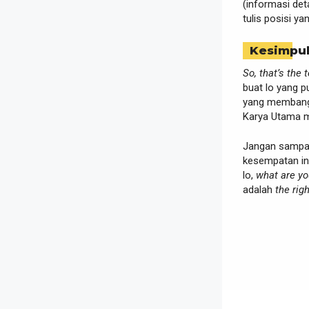
(informasi de
tulis posisi ya
Kesimpu
So, that’s the t
buat lo yang 
yang membangu
Karya Utama me
Jangan sampai
kesempatan ini
lo,
what are yo
adalah
the rig