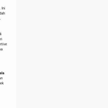
. Ini
dah
,
i
ri
rtive
ma
ala
an
tek