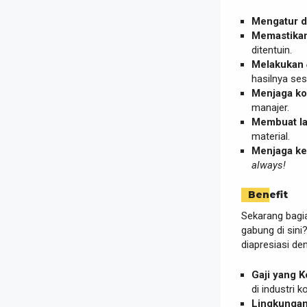
Mengatur 
Memastikan
ditentuin.
Melakukan
hasilnya se
Menjaga ko
manajer.
Membuat la
material.
Menjaga ke
always!
Benefit
Sekarang bagia
gabung di sini
diapresiasi d
Gaji yang K
di industri k
Lingkungan