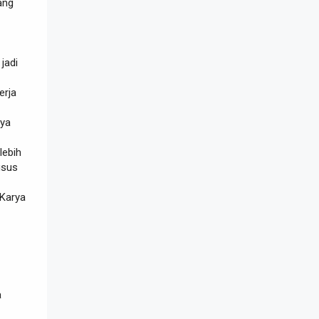
ang
jadi
rja
nya
 lebih
sus
 Karya
a