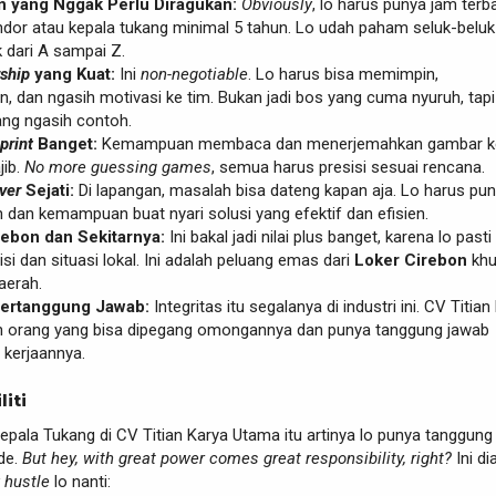
 yang Nggak Perlu Diragukan:
Obviously
, lo harus punya jam terb
dor atau kepala tukang minimal 5 tahun. Lo udah paham seluk-beluk
 dari A sampai Z.
ship
yang Kuat:
Ini
non-negotiable
. Lo harus bisa memimpin,
 dan ngasih motivasi ke tim. Bukan jadi bos yang cuma nyuruh, tapi 
ng ngasih contoh.
print
Banget:
Kemampuan membaca dan menerjemahkan gambar ke
jib.
No more guessing games
, semua harus presisi sesuai rencana.
ver
Sejati:
Di lapangan, masalah bisa dateng kapan aja. Lo harus pu
n dan kemampuan buat nyari solusi yang efektif dan efisien.
rebon dan Sekitarnya:
Ini bakal jadi nilai plus banget, karena lo pasti
i dan situasi lokal. Ini adalah peluang emas dari
Loker Cirebon
khu
aerah.
Bertanggung Jawab:
Integritas itu segalanya di industri ini. CV Titian
 orang yang bisa dipegang omongannya dan punya tanggung jawab
kerjaannya.
liti
pala Tukang di CV Titian Karya Utama itu artinya lo punya tanggung
de.
But hey, with great power comes great responsibility, right?
Ini di
y hustle
lo nanti: