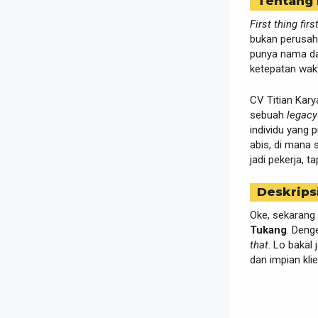
Tentang
First thing firs
bukan perusah
punya nama dan
ketepatan wak
CV Titian Kar
sebuah
legacy
individu yang
abis, di mana 
jadi pekerja, t
Deskrips
Oke, sekarang 
Tukang
. Deng
that
. Lo bakal 
dan impian kli