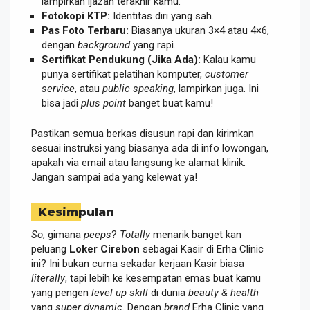
lampirkan ijazah terakhir kamu.
Fotokopi KTP:
Identitas diri yang sah.
Pas Foto Terbaru:
Biasanya ukuran 3×4 atau 4×6,
dengan
background
yang rapi.
Sertifikat Pendukung (Jika Ada):
Kalau kamu
punya sertifikat pelatihan komputer,
customer
service
, atau
public speaking
, lampirkan juga. Ini
bisa jadi
plus point
banget buat kamu!
Pastikan semua berkas disusun rapi dan kirimkan
sesuai instruksi yang biasanya ada di info lowongan,
apakah via email atau langsung ke alamat klinik.
Jangan sampai ada yang kelewat ya!
Kesimpulan
So
, gimana
peeps
?
Totally
menarik banget kan
peluang
Loker Cirebon
sebagai Kasir di Erha Clinic
ini? Ini bukan cuma sekadar kerjaan Kasir biasa
literally
, tapi lebih ke kesempatan emas buat kamu
yang pengen
level up skill
di dunia
beauty & health
yang
super dynamic
. Dengan
brand
Erha Clinic yang