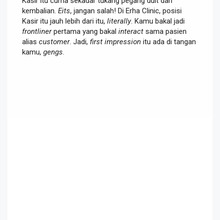
Kasir itu cuma sekadar tukang pegang duit dan
kembalian.
Eits
, jangan salah! Di Erha Clinic, posisi
Kasir itu jauh lebih dari itu,
literally
. Kamu bakal jadi
frontliner
pertama yang bakal
interact
sama pasien
alias
customer
. Jadi,
first impression
itu ada di tangan
kamu,
gengs
.