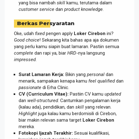
yang bisa nambah
skill
kamu, terutama dalam
customer service
dan
product knowledge
.
Berkas Persyaratan
Oke, udah
fixed
pengen apply
Loker Cirebon
ini?
Good choice
! Sekarang kita bahas apa aja dokumen
yang perlu kamu siapin buat lamaran. Pastiin semua
complete
dan rapi ya, biar
HRD
-nya langsung
impressed
.
Surat Lamaran Kerja:
Bikin yang
personal
dan
menarik, sampaikan kenapa kamu
feel qualified
dan
passionate
di Erha Clinic.
CV (Curriculum Vitae):
Pastiin CV kamu
updated
dan
well-structured
. Cantumkan pengalaman kerja
(kalau ada), pendidikan, dan
skill
yang relevan.
Highlight
juga kalau kamu berdomisili di Cirebon,
biar makin relevan sama target
Loker Cirebon
mereka.
Fotokopi Ijazah Terakhir:
Sesuai kualifikasi,