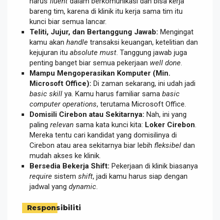
harus
fluent
dalam berkomunikasi dan bisa kerja
bareng tim, karena di klinik itu kerja sama tim itu
kunci biar semua lancar.
Teliti, Jujur, dan Bertanggung Jawab:
Mengingat
kamu akan
handle
transaksi keuangan, ketelitian dan
kejujuran itu
absolute must
. Tanggung jawab juga
penting banget biar semua pekerjaan
well done
.
Mampu Mengoperasikan Komputer (Min.
Microsoft Office):
Di zaman sekarang, ini udah jadi
basic skill
ya. Kamu harus familiar sama
basic
computer operations
, terutama Microsoft Office.
Domisili Cirebon atau Sekitarnya:
Nah, ini yang
paling
relevan
sama kata kunci kita:
Loker Cirebon
.
Mereka tentu cari kandidat yang domisilinya di
Cirebon atau area sekitarnya biar lebih
fleksibel
dan
mudah akses ke klinik.
Bersedia Bekerja Shift:
Pekerjaan di klinik biasanya
require
sistem
shift
, jadi kamu harus siap dengan
jadwal yang
dynamic
.
Responsibiliti