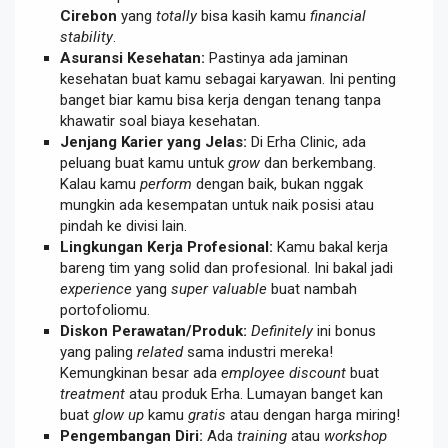
Cirebon
yang
totally
bisa kasih kamu
financial
stability
.
Asuransi Kesehatan:
Pastinya ada jaminan
kesehatan buat kamu sebagai karyawan. Ini penting
banget biar kamu bisa kerja dengan tenang tanpa
khawatir soal biaya kesehatan.
Jenjang Karier yang Jelas:
Di Erha Clinic, ada
peluang buat kamu untuk
grow
dan berkembang.
Kalau kamu
perform
dengan baik, bukan nggak
mungkin ada kesempatan untuk naik posisi atau
pindah ke divisi lain.
Lingkungan Kerja Profesional:
Kamu bakal kerja
bareng tim yang solid dan profesional. Ini bakal jadi
experience
yang
super valuable
buat nambah
portofoliomu.
Diskon Perawatan/Produk:
Definitely
ini bonus
yang paling
related
sama industri mereka!
Kemungkinan besar ada
employee discount
buat
treatment
atau produk Erha. Lumayan banget kan
buat
glow up
kamu
gratis
atau dengan harga miring!
Pengembangan Diri:
Ada
training
atau
workshop