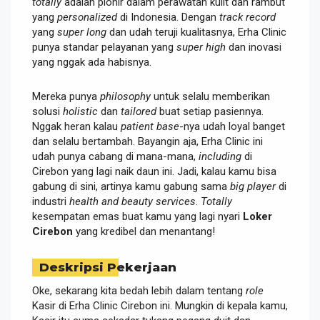
totally
adalah pionir dalam perawatan kulit dan rambut
yang
personalized
di Indonesia. Dengan
track record
yang
super long
dan udah teruji kualitasnya, Erha Clinic
punya standar pelayanan yang
super high
dan inovasi
yang nggak ada habisnya.
Mereka punya
philosophy
untuk selalu memberikan
solusi
holistic
dan
tailored
buat setiap pasiennya.
Nggak heran kalau
patient base
-nya udah loyal banget
dan selalu bertambah. Bayangin aja, Erha Clinic ini
udah punya cabang di mana-mana,
including
di
Cirebon yang lagi naik daun ini. Jadi, kalau kamu bisa
gabung di sini, artinya kamu gabung sama
big player
di
industri
health and beauty services
.
Totally
kesempatan emas buat kamu yang lagi nyari
Loker
Cirebon
yang kredibel dan menantang!
Deskripsi Pekerjaan
Oke, sekarang kita bedah lebih dalam tentang
role
Kasir di Erha Clinic Cirebon ini. Mungkin di kepala kamu,