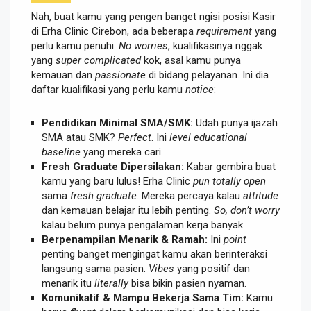
Nah, buat kamu yang pengen banget ngisi posisi Kasir
di Erha Clinic Cirebon, ada beberapa
requirement
yang
perlu kamu penuhi.
No worries
, kualifikasinya nggak
yang
super complicated
kok, asal kamu punya
kemauan dan
passionate
di bidang pelayanan. Ini dia
daftar kualifikasi yang perlu kamu
notice
:
Pendidikan Minimal SMA/SMK:
Udah punya ijazah
SMA atau SMK?
Perfect
. Ini
level educational
baseline
yang mereka cari.
Fresh Graduate Dipersilakan:
Kabar gembira buat
kamu yang baru lulus! Erha Clinic
pun totally open
sama
fresh graduate
. Mereka percaya kalau
attitude
dan kemauan belajar itu lebih penting.
So, don’t worry
kalau belum punya pengalaman kerja banyak.
Berpenampilan Menarik & Ramah:
Ini
point
penting banget mengingat kamu akan berinteraksi
langsung sama pasien.
Vibes
yang positif dan
menarik itu
literally
bisa bikin pasien nyaman.
Komunikatif & Mampu Bekerja Sama Tim:
Kamu