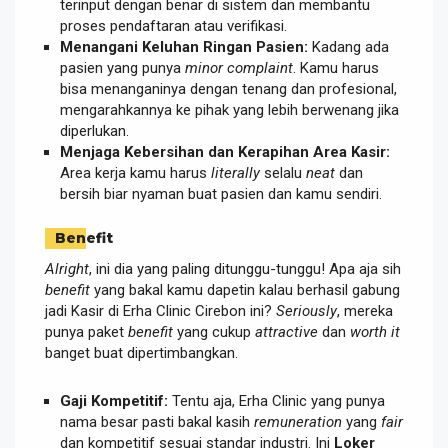
terinput dengan benar di sistem dan membantu
proses pendaftaran atau verifikasi.
Menangani Keluhan Ringan Pasien:
Kadang ada
pasien yang punya
minor complaint
. Kamu harus
bisa menanganinya dengan tenang dan profesional,
mengarahkannya ke pihak yang lebih berwenang jika
diperlukan.
Menjaga Kebersihan dan Kerapihan Area Kasir:
Area kerja kamu harus
literally
selalu
neat
dan
bersih biar nyaman buat pasien dan kamu sendiri.
Benefit
Alright
, ini dia yang paling ditunggu-tunggu! Apa aja sih
benefit
yang bakal kamu dapetin kalau berhasil gabung
jadi Kasir di Erha Clinic Cirebon ini?
Seriously
, mereka
punya paket
benefit
yang cukup
attractive
dan
worth it
banget buat dipertimbangkan.
Gaji Kompetitif:
Tentu aja, Erha Clinic yang punya
nama besar pasti bakal kasih
remuneration
yang
fair
dan kompetitif sesuai standar industri. Ini
Loker