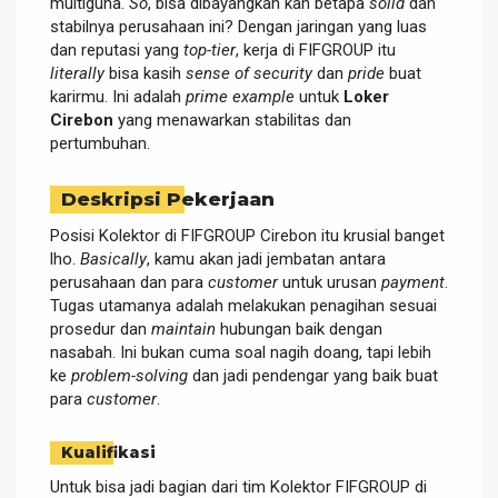
multiguna.
So
, bisa dibayangkan kan betapa
solid
dan
stabilnya perusahaan ini? Dengan jaringan yang luas
dan reputasi yang
top-tier
, kerja di FIFGROUP itu
literally
bisa kasih
sense of security
dan
pride
buat
karirmu. Ini adalah
prime example
untuk
Loker
Cirebon
yang menawarkan stabilitas dan
pertumbuhan.
Deskripsi Pekerjaan
Posisi Kolektor di FIFGROUP Cirebon itu krusial banget
lho.
Basically
, kamu akan jadi jembatan antara
perusahaan dan para
customer
untuk urusan
payment
.
Tugas utamanya adalah melakukan penagihan sesuai
prosedur dan
maintain
hubungan baik dengan
nasabah. Ini bukan cuma soal nagih doang, tapi lebih
ke
problem-solving
dan jadi pendengar yang baik buat
para
customer
.
Kualifikasi
Untuk bisa jadi bagian dari tim Kolektor FIFGROUP di