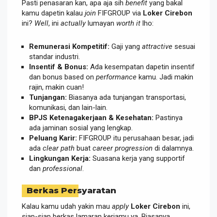
Pasti penasaran kan, apa aja sih
benefit
yang bakal
kamu dapetin kalau
join
FIFGROUP via
Loker Cirebon
ini?
Well
, ini
actually
lumayan
worth it
lho:
Remunerasi Kompetitif:
Gaji yang
attractive
sesuai
standar industri.
Insentif & Bonus:
Ada kesempatan dapetin insentif
dan bonus based on
performance
kamu. Jadi makin
rajin, makin cuan!
Tunjangan:
Biasanya ada tunjangan transportasi,
komunikasi, dan lain-lain.
BPJS Ketenagakerjaan & Kesehatan:
Pastinya
ada jaminan sosial yang lengkap.
Peluang Karir:
FIFGROUP itu perusahaan besar, jadi
ada
clear path
buat
career progression
di dalamnya.
Lingkungan Kerja:
Suasana kerja yang supportif
dan
professional
.
Berkas Persyaratan
Kalau kamu udah yakin mau
apply
Loker Cirebon
ini,
siap-siap berkas lamaran kerjamu ya. Biasanya,