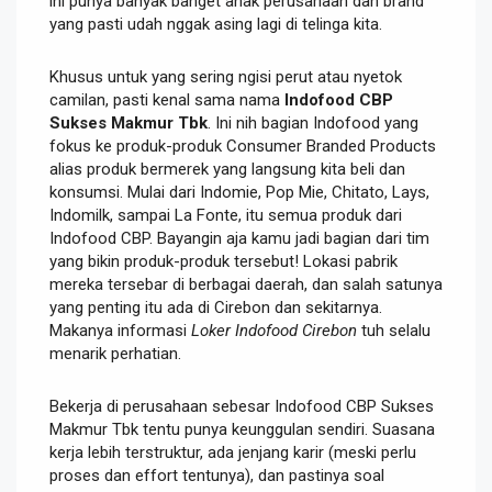
ini punya banyak banget anak perusahaan dan brand
yang pasti udah nggak asing lagi di telinga kita.
Khusus untuk yang sering ngisi perut atau nyetok
camilan, pasti kenal sama nama
Indofood CBP
Sukses Makmur Tbk
. Ini nih bagian Indofood yang
fokus ke produk-produk Consumer Branded Products
alias produk bermerek yang langsung kita beli dan
konsumsi. Mulai dari Indomie, Pop Mie, Chitato, Lays,
Indomilk, sampai La Fonte, itu semua produk dari
Indofood CBP. Bayangin aja kamu jadi bagian dari tim
yang bikin produk-produk tersebut! Lokasi pabrik
mereka tersebar di berbagai daerah, dan salah satunya
yang penting itu ada di Cirebon dan sekitarnya.
Makanya informasi
Loker Indofood Cirebon
tuh selalu
menarik perhatian.
Bekerja di perusahaan sebesar Indofood CBP Sukses
Makmur Tbk tentu punya keunggulan sendiri. Suasana
kerja lebih terstruktur, ada jenjang karir (meski perlu
proses dan effort tentunya), dan pastinya soal