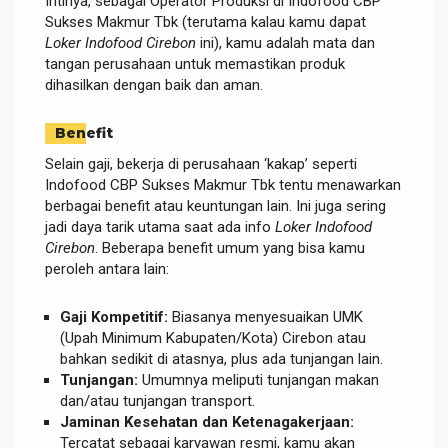
Intinya, sebagai Operator Produksi di Indofood CBP
Sukses Makmur Tbk (terutama kalau kamu dapat
Loker Indofood Cirebon
ini), kamu adalah mata dan
tangan perusahaan untuk memastikan produk
dihasilkan dengan baik dan aman.
Benefit
Selain gaji, bekerja di perusahaan ‘kakap’ seperti
Indofood CBP Sukses Makmur Tbk tentu menawarkan
berbagai benefit atau keuntungan lain. Ini juga sering
jadi daya tarik utama saat ada info
Loker Indofood
Cirebon
. Beberapa benefit umum yang bisa kamu
peroleh antara lain:
Gaji Kompetitif:
Biasanya menyesuaikan UMK
(Upah Minimum Kabupaten/Kota) Cirebon atau
bahkan sedikit di atasnya, plus ada tunjangan lain.
Tunjangan:
Umumnya meliputi tunjangan makan
dan/atau tunjangan transport.
Jaminan Kesehatan dan Ketenagakerjaan:
Tercatat sebagai karyawan resmi, kamu akan