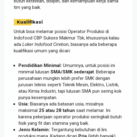
butuh ketelitian, disiplin, dan kemampuan kerja sama
tim yang baik.
Kualifikasi
Untuk bisa melamar posisi Operator Produksi di
Indofood CBP Sukses Makmur Tbk, khususnya kalau
ada
Loker Indofood Cirebon
, biasanya ada beberapa
kualifikasi umum yang dicari:
Pendidikan Minimal:
Umumnya, untuk posisi ini
minimal lulusan
SMA/SMK sederajat
. Beberapa
perusahaan mungkin lebih prefer SMK dengan
jurusan teknis seperti Teknik Mesin, Elektro, Listrik,
atau Kimia Industri, tapi lulusan SMA pun sering kok
punya kesempatan.
Usia:
Biasanya ada batasan usia, misalnya
maksimal
25 atau 28 tahun
saat melamar. Ini
karena pekerjaan operator produksi seringkali butuh
fisik yang fit dan stamina yang baik.
Jenis Kelamin:
Tergantung kebutuhan di lini
produksi mana. Kadang dicari
Pria
(lebih banyak),