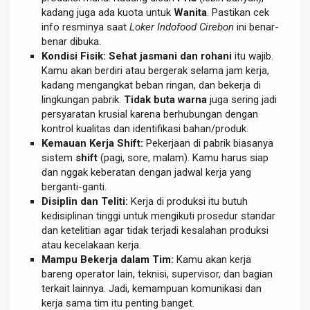
kadang juga ada kuota untuk
Wanita
. Pastikan cek
info resminya saat
Loker Indofood Cirebon
ini benar-
benar dibuka.
Kondisi Fisik:
Sehat jasmani dan rohani
itu wajib.
Kamu akan berdiri atau bergerak selama jam kerja,
kadang mengangkat beban ringan, dan bekerja di
lingkungan pabrik.
Tidak buta warna
juga sering jadi
persyaratan krusial karena berhubungan dengan
kontrol kualitas dan identifikasi bahan/produk.
Kemauan Kerja Shift:
Pekerjaan di pabrik biasanya
sistem
shift
(pagi, sore, malam). Kamu harus siap
dan nggak keberatan dengan jadwal kerja yang
berganti-ganti.
Disiplin dan Teliti:
Kerja di produksi itu butuh
kedisiplinan tinggi untuk mengikuti prosedur standar
dan ketelitian agar tidak terjadi kesalahan produksi
atau kecelakaan kerja.
Mampu Bekerja dalam Tim:
Kamu akan kerja
bareng operator lain, teknisi, supervisor, dan bagian
terkait lainnya. Jadi, kemampuan komunikasi dan
kerja sama tim itu penting banget.