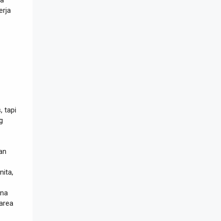
erja
, tapi
g
an
nita,
rna
 area