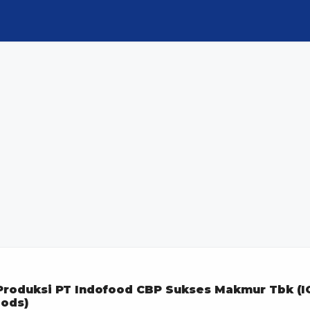
Produksi PT Indofood CBP Sukses Makmur Tbk (I
oods)