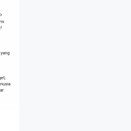
BP
mi
k
!
k yang
et,
anusia
ar