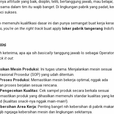
nya
attitude
yang baik, disiplin, teliti, bertanggung jawab, mau belajar
 sama dalam tim itu wajib banget. Di lingkungan pabrik yang padat, ke
nci sukses.
 lo memenuhi kualifikasi dasar ini dan punya semangat buat kerja keras
si,
you’re on the right track
buat apply
loker pabrik tangerang
Indof
liti
h keterima, apa aja sih
basically
tanggung jawab lo sebagai Operator
k it out:
ikan Mesin Produksi:
Ini tugas utama. Menjalankan mesin sesuai
rasional Prosedur (SOP) yang udah ditentuin.
roses Produksi:
Memastikan mesin bekerja optimal, nggak ada
an proses berjalan sesuai rencana.
Pengecekan Kualitas:
Cek sampel produk secara berkala sesuai
memastikan produk yang dihasilkan memenuhi standar kualitas yang ke
d (kualitas
snack
-nya nggak main-main!).
bersihan Area Kerja:
Penting banget nih kebersihan di pabrik maka
ib ngejaga kebersihan mesin dan lingkungan sekitarnya.