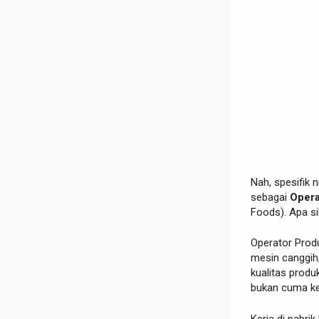
Nah, spesifik n
sebagai
Opera
Foods). Apa s
Operator Produ
mesin canggih,
kualitas produ
bukan cuma kerj
Kerja di pabri