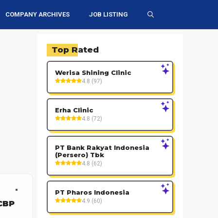
COMPANY ARCHIVES
JOB LISTING
Top Rated
Werisa Shining Clinic
4.8 (97)
Erha Clinic
4.8 (72)
PT Bank Rakyat Indonesia
(Persero) Tbk
4.8 (62)
PT Pharos Indonesia
4.9 (60)
CBP