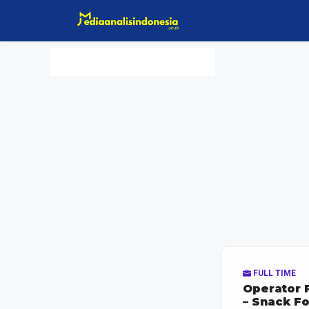
Langsung
ke
isi
FULL TIME
Operator 
– Snack F