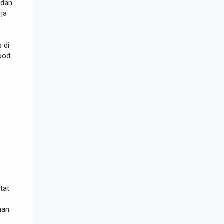
, dan
rja
 di
ood
tat
nan.