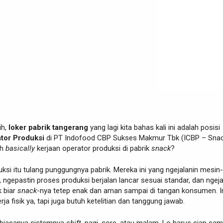
ih,
loker pabrik tangerang
yang lagi kita bahas kali ini adalah posisi
tor Produksi
di PT Indofood CBP Sukses Makmur Tbk (ICBP – Sna
ih
basically
kerjaan operator produksi di pabrik
snack
?
ksi itu tulang punggungnya pabrik. Mereka ini yang ngejalanin mesin-
 ngepastin proses produksi berjalan lancar sesuai standar, dan ngej
k biar
snack
-nya tetep enak dan aman sampai di tangan konsumen. I
a fisik ya, tapi juga butuh ketelitian dan tanggung jawab.
k biasanya sistemnya
shift
, pagi, sore, atau malam. Lo harus siap sa