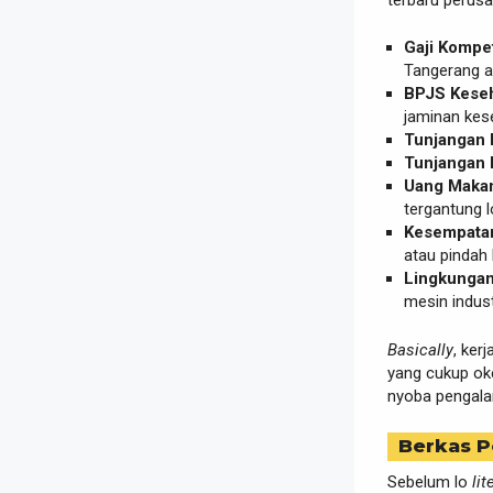
Gaji Kompeti
Tangerang at
BPJS Keseh
jaminan kes
Tunjangan 
Tunjangan H
Uang Makan
tergantung l
Kesempatan
atau pindah 
Lingkungan
mesin indust
Basically
, kerj
yang cukup oke
nyoba pengalam
Berkas P
Sebelum lo
lit