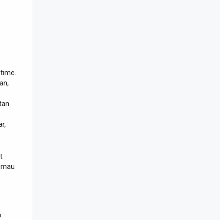
time.
an,
tan
r,
t
 mau
o