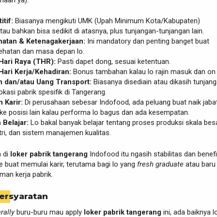
tif:
Biasanya mengikuti UMK (Upah Minimum Kota/Kabupaten)
au bahkan bisa sedikit di atasnya, plus tunjangan-tunjangan lain.
atan & Ketenagakerjaan:
Ini mandatory dan penting banget buat
ehatan dan masa depan lo.
Hari Raya (THR):
Pasti dapet dong, sesuai ketentuan.
ari Kerja/Kehadiran:
Bonus tambahan kalau lo rajin masuk dan on 
 dan/atau Uang Transport:
Biasanya disediain atau dikasih tunjang
okasi pabrik spesifik di Tangerang.
 Karir:
Di perusahaan sebesar Indofood, ada peluang buat naik jaba
ke posisi lain kalau performa lo bagus dan ada kesempatan.
 Belajar:
Lo bakal banyak belajar tentang proses produksi skala besa
ri, dan sistem manajemen kualitas.
a di
loker pabrik tangerang
Indofood itu ngasih stabilitas dan benefi
 buat memulai karir, terutama bagi lo yang
fresh graduate
atau baru
an kerja pabrik.
ersyaratan
erally
buru-buru mau apply
loker pabrik tangerang
ini, ada baiknya l