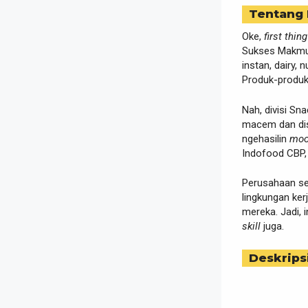
Tentang
Oke,
first thing
Sukses Makmur 
instan, dairy
Produk-produk 
Nah, divisi Sn
macem dan disu
ngehasilin
moo
Indofood CBP, 
Perusahaan se
lingkungan ker
mereka. Jadi, 
skill
juga.
Deskrips