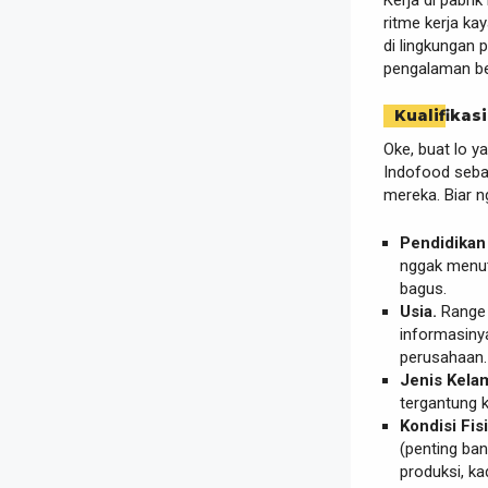
ritme kerja kay
di lingkungan 
pengalaman be
Kualifikasi
Oke, buat lo y
Indofood sebag
mereka. Biar n
Pendidikan
nggak menut
bagus.
Usia.
Range 
informasiny
perusahaan.
Jenis Kelam
tergantung k
Kondisi Fisi
(penting ban
produksi, k