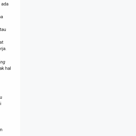
a ada
na
tau
at
rja.
ing
ak hal
au
i
an