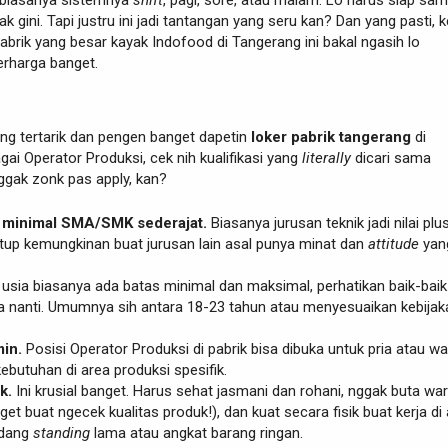
ak gini. Tapi justru ini jadi tantangan yang seru kan? Dan yang pasti, k
pabrik yang besar kayak Indofood di Tangerang ini bakal ngasih lo
rharga banget.
ang tertarik dan pengen banget dapetin
loker pabrik tangerang
di
ai Operator Produksi, cek nih kualifikasi yang
literally
dicari sama
ggak zonk pas apply, kan?
 minimal SMA/SMK sederajat.
Biasanya jurusan teknik jadi nilai plus
up kemungkinan buat jurusan lain asal punya minat dan
attitude
yan
usia biasanya ada batas minimal dan maksimal, perhatikan baik-baik
a nanti. Umumnya sih antara 18-23 tahun atau menyesuaikan kebijak
in.
Posisi Operator Produksi di pabrik bisa dibuka untuk pria atau wa
ebutuhan di area produksi spesifik.
k.
Ini krusial banget. Harus sehat jasmani dan rohani, nggak buta wa
get buat ngecek kualitas produk!), dan kuat secara fisik buat kerja di
adang
standing
lama atau angkat barang ringan.