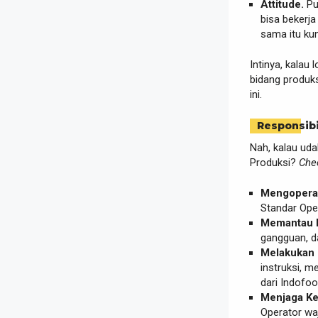
Attitude.
Pu
bisa bekerja
sama itu ku
Intinya, kalau
bidang produk
ini.
Responsibi
Nah, kalau uda
Produksi?
Chec
Mengoperas
Standar Ope
Memantau P
gangguan, d
Melakukan 
instruksi, 
dari Indofoo
Menjaga Ke
Operator waj