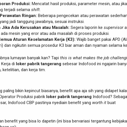
poran Produksi:
Mencatat hasil produksi, parameter mesin, atau jik
g terjadi selama
shift
.
Perawatan Ringan:
Beberapa pengecekan atau perawatan sederha
ang jadi tanggung jawabnya, sesuai instruksi.
 Jika Ada Kerusakan atau Masalah:
Segera laporin ke
supervisor
a
u ada mesin yang eror atau ada masalah di proses produksi.
emua Aturan Keselamatan Kerja (K3):
Wajib banget pakai APD (Al
iri) dan ngikutin semua prosedur K3 biar aman dan nyaman selama ke
bnya lumayan banyak kan? Tapi
this is what makes the job challeng
. Kerja di
loker pabrik tangerang
sebesar Indofood ini ngajarin bany
, ketelitian, dan kerja tim.
ng paling bikin kepincut biasanya, benefit apa aja sih yang didapet kal
i Operator Produksi pabrik
loker pabrik tangerang
Indofood? Sebaga
sar, Indofood CBP pastinya nyediain benefit yang
worth it
buat
an benefit yang bisa lo dapetin (ini bisa bervariasi tergantung kebijak
haan ya):