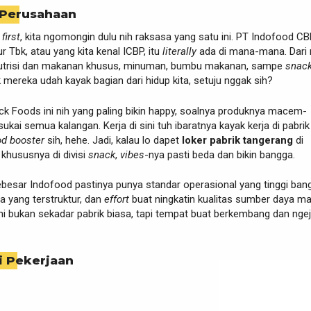
 Perusahaan
 first
, kita ngomongin dulu nih raksasa yang satu ini. PT Indofood C
Tbk, atau yang kita kenal ICBP, itu
literally
ada di mana-mana. Dari 
, nutrisi dan makanan khusus, minuman, bumbu makanan, sampe
snac
mereka udah kayak bagian dari hidup kita, setuju nggak sih?
ack Foods ini nih yang paling bikin happy, soalnya produknya macem-
kai semua kalangan. Kerja di sini tuh ibaratnya kayak kerja di pabri
d booster
sih, hehe. Jadi, kalau lo dapet
loker pabrik tangerang
di
khususnya di divisi
snack
,
vibes
-nya pasti beda dan bikin bangga.
besar Indofood pastinya punya standar operasional yang tinggi bang
ja yang terstruktur, dan
effort
buat ningkatin kualitas sumber daya m
ini bukan sekadar pabrik biasa, tapi tempat buat berkembang dan ngej
i Pekerjaan