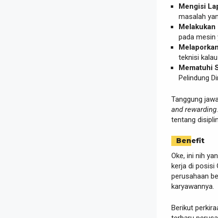
Mengisi La
masalah yan
Melakukan 
pada mesin y
Melaporkan
teknisi kala
Mematuhi S
Pelindung D
Tanggung jawa
and rewarding
tentang disiplin
Benefit
Oke, ini nih ya
kerja di posis
perusahaan be
karyawannya.
Berikut perkira
terbaru perusa