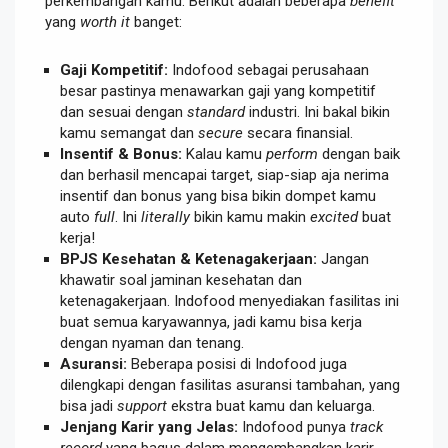
perkembangan kamu. Berikut adalah beberapa
benefit
yang
worth it
banget:
Gaji Kompetitif:
Indofood sebagai perusahaan
besar pastinya menawarkan gaji yang kompetitif
dan sesuai dengan
standard
industri. Ini bakal bikin
kamu semangat dan
secure
secara finansial.
Insentif & Bonus:
Kalau kamu
perform
dengan baik
dan berhasil mencapai target, siap-siap aja nerima
insentif dan bonus yang bisa bikin dompet kamu
auto
full
. Ini
literally
bikin kamu makin
excited
buat
kerja!
BPJS Kesehatan & Ketenagakerjaan:
Jangan
khawatir soal jaminan kesehatan dan
ketenagakerjaan. Indofood menyediakan fasilitas ini
buat semua karyawannya, jadi kamu bisa kerja
dengan nyaman dan tenang.
Asuransi:
Beberapa posisi di Indofood juga
dilengkapi dengan fasilitas asuransi tambahan, yang
bisa jadi
support
ekstra buat kamu dan keluarga.
Jenjang Karir yang Jelas:
Indofood punya
track
record
yang bagus dalam mengembangkan karir