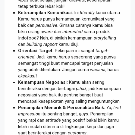
tetap terbuka lebar kok!
Keterampilan Komunikasi:
Ini
literally
kunci utama.
Kamu harus punya kemampuan komunikasi yang
baik dan
persuasive
. Gimana caranya kamu bisa
bikin orang
aware
dan
interested
sama produk
Indofood? Nah, di sinilah kemampuan
storytelling
dan
building rapport
kamu diuji.
Orientasi Target:
Pekerjaan ini sangat
target-
oriented
. Jadi, kamu harus seseorang yang punya
semangat tinggi buat mencapai target penjualan
yang udah ditentukan. Jangan cuma
wacana
, harus
eksekusi
!
Kemampuan Negosiasi:
Kamu akan sering
berinteraksi dengan berbagai
pihak
, jadi kemampuan
negosiasi yang baik itu penting banget buat
mencapai kesepakatan yang saling menguntungkan.
Penampilan Menarik & Personalitas Baik:
Ya,
first
impression
itu penting banget,
guys
. Penampilan
yang rapi dan
attitude
yang positif bakal bikin kamu
lebih mudah diterima di lingkungan kerja dan juga
saat berinteraksi dengan
customer
.