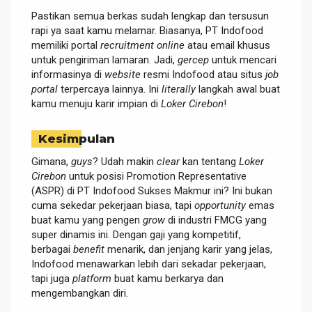
Pastikan semua berkas sudah lengkap dan tersusun
rapi ya saat kamu melamar. Biasanya, PT Indofood
memiliki portal
recruitment online
atau email khusus
untuk pengiriman lamaran. Jadi,
gercep
untuk mencari
informasinya di
website
resmi Indofood atau situs
job
portal
terpercaya lainnya. Ini
literally
langkah awal buat
kamu menuju karir impian di
Loker Cirebon
!
Kesimpulan
Gimana,
guys
? Udah makin
clear
kan tentang
Loker
Cirebon
untuk posisi Promotion Representative
(ASPR) di PT Indofood Sukses Makmur ini? Ini bukan
cuma sekedar pekerjaan biasa, tapi
opportunity
emas
buat kamu yang pengen
grow
di industri FMCG yang
super dinamis ini. Dengan gaji yang kompetitif,
berbagai
benefit
menarik, dan jenjang karir yang jelas,
Indofood menawarkan lebih dari sekadar pekerjaan,
tapi juga
platform
buat kamu berkarya dan
mengembangkan diri.