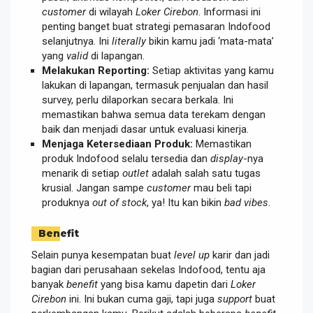
customer
di wilayah
Loker Cirebon
. Informasi ini
penting banget buat strategi pemasaran Indofood
selanjutnya. Ini
literally
bikin kamu jadi ‘mata-mata’
yang
valid
di lapangan.
Melakukan Reporting:
Setiap aktivitas yang kamu
lakukan di lapangan, termasuk penjualan dan hasil
survey, perlu dilaporkan secara berkala. Ini
memastikan bahwa semua data terekam dengan
baik dan menjadi dasar untuk evaluasi kinerja.
Menjaga Ketersediaan Produk:
Memastikan
produk Indofood selalu tersedia dan
display
-nya
menarik di setiap
outlet
adalah salah satu tugas
krusial. Jangan sampe
customer
mau beli tapi
produknya
out of stock
, ya! Itu kan bikin
bad vibes
.
Benefit
Selain punya kesempatan buat
level up
karir dan jadi
bagian dari perusahaan sekelas Indofood, tentu aja
banyak
benefit
yang bisa kamu dapetin dari
Loker
Cirebon
ini. Ini bukan cuma gaji, tapi juga
support
buat