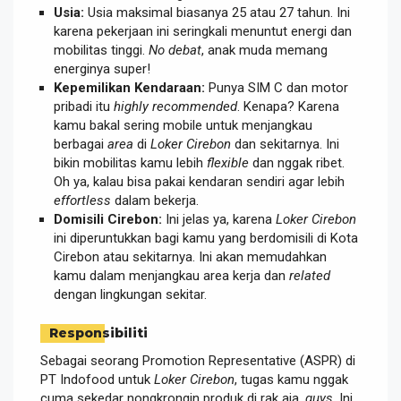
Usia:
Usia maksimal biasanya 25 atau 27 tahun. Ini
karena pekerjaan ini seringkali menuntut energi dan
mobilitas tinggi.
No debat
, anak muda memang
energinya super!
Kepemilikan Kendaraan:
Punya SIM C dan motor
pribadi itu
highly recommended
. Kenapa? Karena
kamu bakal sering mobile untuk menjangkau
berbagai
area
di
Loker Cirebon
dan sekitarnya. Ini
bikin mobilitas kamu lebih
flexible
dan nggak ribet.
Oh ya, kalau bisa pakai kendaran sendiri agar lebih
effortless
dalam bekerja.
Domisili Cirebon:
Ini jelas ya, karena
Loker Cirebon
ini diperuntukkan bagi kamu yang berdomisili di Kota
Cirebon atau sekitarnya. Ini akan memudahkan
kamu dalam menjangkau area kerja dan
related
dengan lingkungan sekitar.
Responsibiliti
Sebagai seorang Promotion Representative (ASPR) di
PT Indofood untuk
Loker Cirebon
, tugas kamu nggak
cuma sekedar nongkrongin produk di rak aja,
guys
. Ini