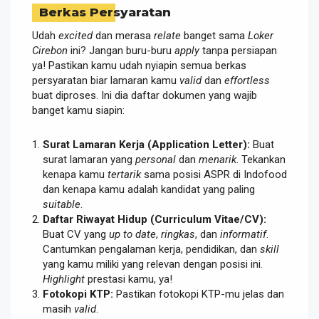
Berkas Persyaratan
Udah
excited
dan merasa
relate
banget sama
Loker
Cirebon
ini? Jangan buru-buru
apply
tanpa persiapan
ya! Pastikan kamu udah nyiapin semua berkas
persyaratan biar lamaran kamu
valid
dan
effortless
buat diproses. Ini dia daftar dokumen yang wajib
banget kamu siapin:
Surat Lamaran Kerja (Application Letter):
Buat
surat lamaran yang
personal
dan
menarik
. Tekankan
kenapa kamu
tertarik
sama posisi ASPR di Indofood
dan kenapa kamu adalah kandidat yang paling
suitable
.
Daftar Riwayat Hidup (Curriculum Vitae/CV):
Buat CV yang
up to date
,
ringkas
, dan
informatif
.
Cantumkan pengalaman kerja, pendidikan, dan
skill
yang kamu miliki yang relevan dengan posisi ini.
Highlight
prestasi kamu, ya!
Fotokopi KTP:
Pastikan fotokopi KTP-mu jelas dan
masih
valid
.