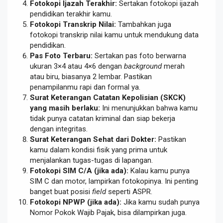
Fotokopi Ijazah Terakhir:
Sertakan fotokopi ijazah
pendidikan terakhir kamu.
Fotokopi Transkrip Nilai:
Tambahkan juga
fotokopi transkrip nilai kamu untuk mendukung data
pendidikan.
Pas Foto Terbaru:
Sertakan pas foto berwarna
ukuran 3×4 atau 4×6 dengan
background
merah
atau biru, biasanya 2 lembar. Pastikan
penampilanmu rapi dan formal ya.
Surat Keterangan Catatan Kepolisian (SKCK)
yang masih berlaku:
Ini menunjukkan bahwa kamu
tidak punya catatan kriminal dan siap bekerja
dengan integritas.
Surat Keterangan Sehat dari Dokter:
Pastikan
kamu dalam kondisi fisik yang prima untuk
menjalankan tugas-tugas di lapangan.
Fotokopi SIM C/A (jika ada):
Kalau kamu punya
SIM C dan motor, lampirkan fotokopinya. Ini penting
banget buat posisi
field
seperti ASPR.
Fotokopi NPWP (jika ada):
Jika kamu sudah punya
Nomor Pokok Wajib Pajak, bisa dilampirkan juga.