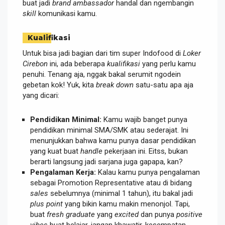
buat jadi
brand ambassador
handal dan ngembangin
skill
komunikasi kamu.
Kualifikasi
Untuk bisa jadi bagian dari tim super Indofood di
Loker
Cirebon
ini, ada beberapa
kualifikasi
yang perlu kamu
penuhi. Tenang aja, nggak bakal serumit ngodein
gebetan kok! Yuk, kita
break down
satu-satu apa aja
yang dicari:
Pendidikan Minimal:
Kamu wajib banget punya
pendidikan minimal SMA/SMK atau sederajat. Ini
menunjukkan bahwa kamu punya dasar pendidikan
yang kuat buat
handle
pekerjaan ini. Eitss, bukan
berarti langsung jadi sarjana juga gapapa, kan?
Pengalaman Kerja:
Kalau kamu punya pengalaman
sebagai Promotion Representative atau di bidang
sales
sebelumnya (minimal 1 tahun), itu bakal jadi
plus point
yang bikin kamu makin menonjol. Tapi,
buat
fresh graduate
yang
excited
dan punya
positive
vibes
buat belajar, jangan khawatir, kesempatan