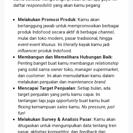
daftar
responsibiliti
yang akan kamu pegang:
Melakukan Promosi Produk:
Kamu akan
bertanggung jawab untuk mempromosikan berbagai
produk Indofood secara aktif di berbagai
channel
,
mulai dari toko modern, pasar tradisional, hingga
event-event
khusus. Ini
literally
kayak kamu jadi
influencer
produk Indofood.
Membangun dan Memelihara Hubungan Baik:
Penting banget buat kamu membangun
relationship
yang solid sama
owner
toko,
manager supermarket
,
dan
customer
. Ini akan memudahkan kamu dalam
melakukan penjualan dan
maintenance brand
.
Mencapai Target Penjualan:
Setiap bulan, ada
target penjualan yang perlu kamu capai. Ini
tantangan tapi juga
opportunity
buat kamu buat
flexing
kemampuan
sales
kamu.
No pressure, just
fun
!
Melakukan Survey & Analisis Pasar:
Kamu akan
ditugaskan untuk mengumpulkan data tentang tren
pasar, aktivitas kompetitor, dan
feedback
dari