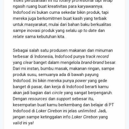
Vibes
perusahaan ini itu
totally
profesional tapi tetap
ngasih ruang buat kreativitas para karyawannya.
Indofood ini bukan cuma sekedar bikin produk, tapi
mereka juga berkomitmen buat kasih yang terbaik
untuk masyarakat, mulai dari bahan baku berkualitas
sampe inovasi produk yang selalu
up to date
dan
relate
sama kebutuhan kita.
Sebagai salah satu produsen makanan dan minuman
terbesar di Indonesia, Indofood punya
track record
yang
clear
banget dalam mengelola
brand-brand
besar.
Dari mi instan, bumbu masak, makanan ringan, sampe
produk susu, semuanya ada di bawah payung
Indofood. Ini bikin mereka punya
power
yang gede
banget di pasar, dan kerja di Indofood berarti kamu
akan jadi bagian dari
circle
yang sangat berpengaruh.
Dengan
resources
dan
support
sebesar itu,
kesempatan buat kamu berkembang dan belajar di PT
Indofood di
Loker Cirebon
ini jelas
unlimited
. Jadi,
jangan sampe ketinggalan info
Loker Cirebon
yang
valid
ini ya!