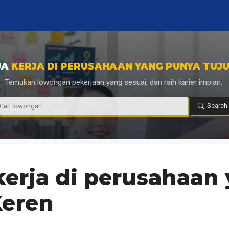
JA
KERJA DI PERUSAHAAN YANG PUNYA TUJU
Temukan lowongan pekerjaan yang sesuai, dan raih karier impian.
|
Search
kerja di perusahaan
Keren