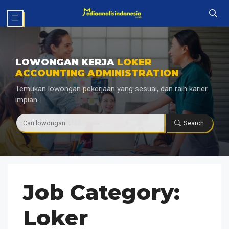
Langsung
MENU
ke
isi
LOWONGAN KERJA
LOKER
ACCOUNTING ADMINISTRATION
Temukan lowongan pekerjaan yang sesuai, dan raih karier
impian.
|
Search
Job Category:
Loker