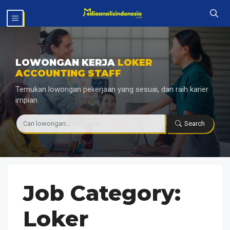
Langsung
MENU
ke
isi
LOWONGAN KERJA
LOKER
ACCOUNTING STAFF
Temukan lowongan pekerjaan yang sesuai, dan raih karier
impian.
|
Search
Job Category:
Loker