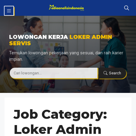
Langsung
MENU
ke
isi
LOWONGAN KERJA
LOKER ADMIN
SERVIS
Temukan lowongan pekerjaan yang sesuai, dan raih karier
impian.
|
Search
Job Category:
Loker Admin