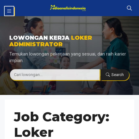
Langsung
MENU
ke
isi
LOWONGAN KERJA
LOKER
ADMINISTRATOR
Temukan lowongan pekerjaan yang sesuai, dan raih karier
impian.
|
Search
Job Category:
Loker