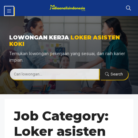
Langsung
MENU
ke
isi
LOWONGAN KERJA
LOKER ASISTEN
KOKI
Temukan lowongan pekerjaan yang sesuai, dan raih karier
impian.
|
Search
Job Category:
Loker asisten