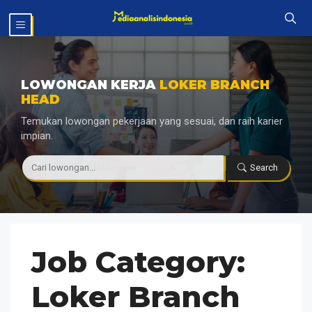
Langsung
MENU
ke
isi
LOWONGAN KERJA
LOKER BRANCH
HEAD
Temukan lowongan pekerjaan yang sesuai, dan raih karier
impian.
|
Search
Job Category:
Loker Branch