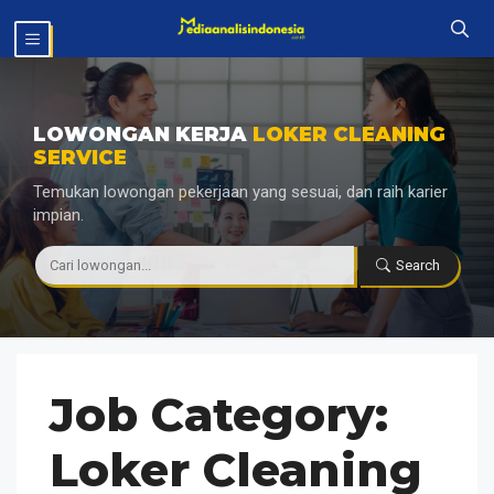
Langsung
MENU
ke
isi
LOWONGAN KERJA
LOKER CLEANING
SERVICE
Temukan lowongan pekerjaan yang sesuai, dan raih karier
impian.
|
Search
Job Category:
Loker Cleaning