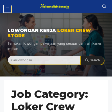
Langsung
MENU
ke
isi
LOWONGAN KERJA
LOKER CREW
STORE
Temukan lowongan pekerjaan yang sesuai, dan raih karier
impian.
|
Search
Job Category:
Loker Crew