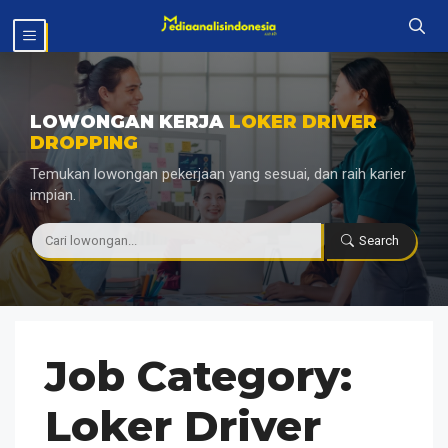
Langsung
MENU
ke
isi
LOWONGAN KERJA
LOKER DRIVER
DROPPING
Temukan lowongan pekerjaan yang sesuai, dan raih karier
impian.
|
Search
Job Category:
Loker Driver