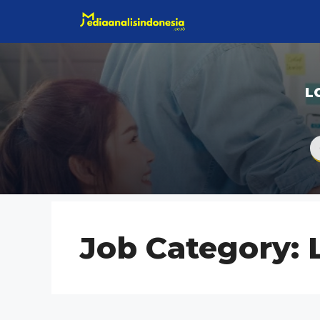
Langsung
ke
isi
L
Job Category: