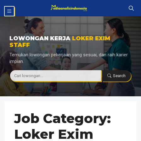
Langsung
MENU
ke
isi
LOWONGAN KERJA
LOKER EXIM
STAFF
Temukan lowongan pekerjaan yang sesuai, dan raih karier
impian.
|
Search
Job Category:
Loker Exim