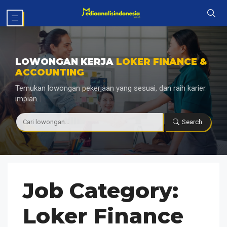
Langsung
MENU
ke
isi
LOWONGAN KERJA
LOKER FINANCE &
ACCOUNTING
Temukan lowongan pekerjaan yang sesuai, dan raih karier
impian.
|
Search
Job Category:
Loker Finance