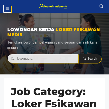
Langsung
MENU
ke
isi
LOWONGAN KERJA
LOKER FSIKAWAN
MEDIS
Temukan lowongan pekerjaan yang sesuai, dan raih karier
impian.
|
Search
Job Category:
Loker Fsikawan