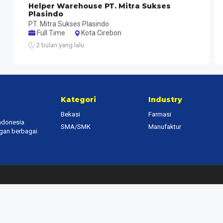
Helper Warehouse PT. Mitra Sukses
Plasindo
PT. Mitra Sukses Plasindo
Full Time
Kota Cirebon
2 bulan yang lalu
Kategori
Industry
Bekasi
Farmasi
Indonesia
SMA/SMK
Manufaktur
ngan berbagai