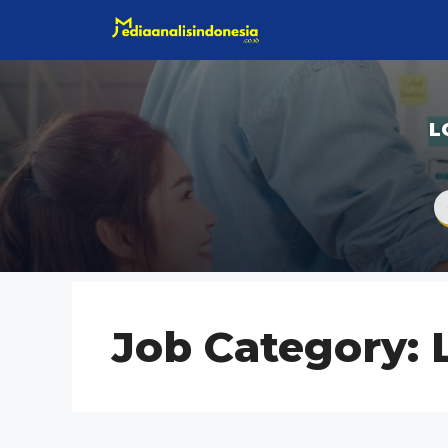
Langsung
ke
isi
L
Job Category: