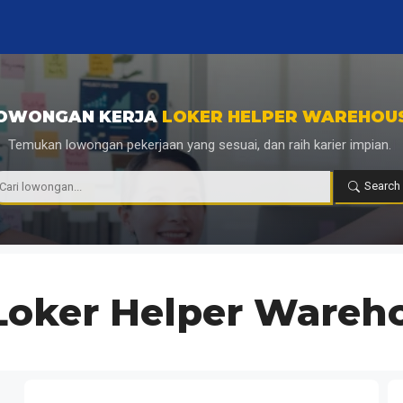
OWONGAN KERJA
LOKER HELPER WAREHOU
Temukan lowongan pekerjaan yang sesuai, dan raih karier impian.
|
Search
Loker Helper Wareh