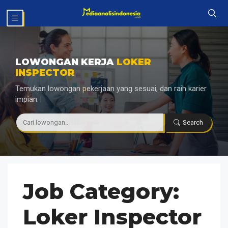
Langsung
MENU
ke
isi
LOWONGAN KERJA
LOKER
INSPECTOR
Temukan lowongan pekerjaan yang sesuai, dan raih karier
impian.
|
Search
Job Category:
Loker Inspector