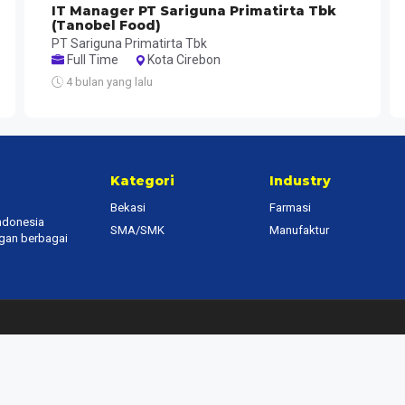
IT Manager PT Sariguna Primatirta Tbk
(Tanobel Food)
PT Sariguna Primatirta Tbk
Full Time
Kota Cirebon
4 bulan yang lalu
Kategori
Industry
Bekasi
Farmasi
Indonesia
SMA/SMK
Manufaktur
ngan berbagai