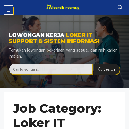
Langsung
MENU
ke
isi
LOWONGAN KERJA
LOKER IT
SUPPORT & SISTEM INFORMASI
Temukan lowongan pekerjaan yang sesuai, dan raih karier
impian.
|
Search
Job Category:
Loker IT