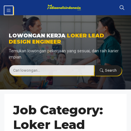
Langsung
MENU
ke
isi
LOWONGAN KERJA
LOKER LEAD
DESIGN ENGINEER
Temukan lowongan pekerjaan yang sesuai, dan raih karier
impian.
|
Search
Job Category:
Loker Lead