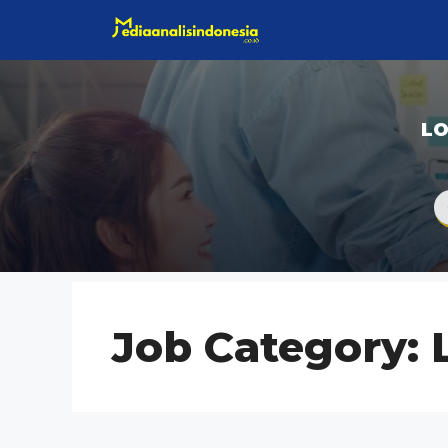
Langsung
ke
isi
L
Job Category: