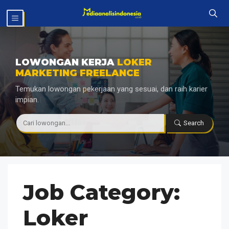
Langsung
MENU
ke
isi
LOWONGAN KERJA
LOKER
MARKETING FREELANCE
Temukan lowongan pekerjaan yang sesuai, dan raih karier
impian.
|
Search
Job Category:
Loker