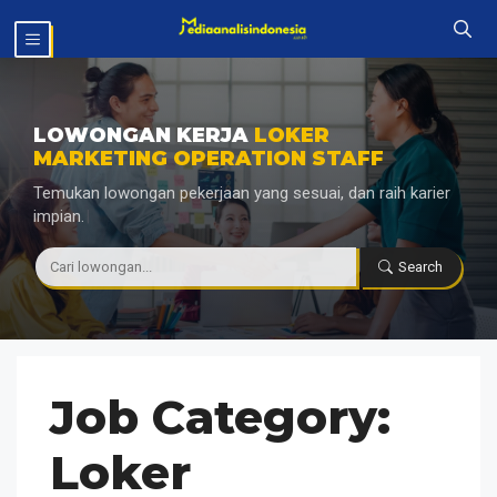
Langsung
MENU
ke
isi
LOWONGAN KERJA
LOKER
MARKETING OPERATION STAFF
Temukan lowongan pekerjaan yang sesuai, dan raih karier
impian.
|
Search
Job Category:
Loker