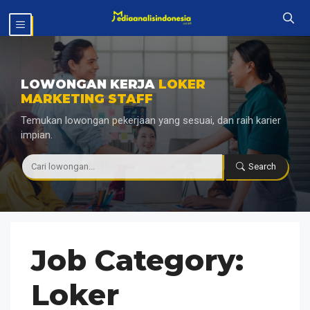
Langsung
MENU
ke
isi
LOWONGAN KERJA
LOKER
MARKETING STAFF
Temukan lowongan pekerjaan yang sesuai, dan raih karier
impian.
|
Search
Job Category:
Loker