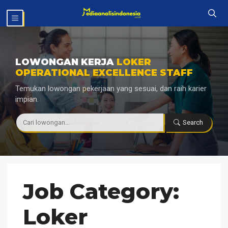
Langsung
MENU
ke
isi
LOWONGAN KERJA
LOKER
OPERATIONAL EXCELLENCE STAFF
Temukan lowongan pekerjaan yang sesuai, dan raih karier
impian.
|
Search
Job Category:
Loker