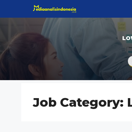
Langsung
ke
isi
LO
Job Category: