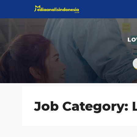
Langsung
ke
isi
LO
Job Category: