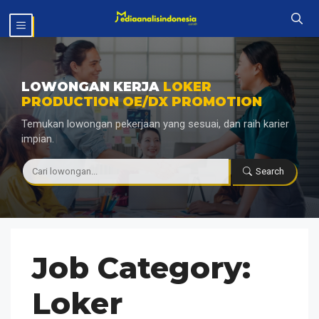
Langsung
MENU
ke
isi
LOWONGAN KERJA
LOKER
PRODUCTION OE/DX PROMOTION
Temukan lowongan pekerjaan yang sesuai, dan raih karier
impian.
|
Search
Job Category:
Loker