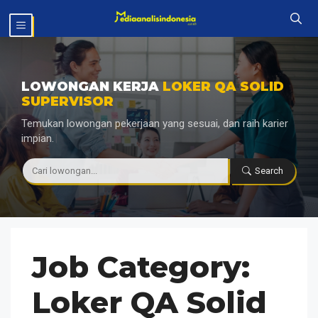
Langsung
MENU
ke
isi
LOWONGAN KERJA
LOKER QA SOLID
SUPERVISOR
Temukan lowongan pekerjaan yang sesuai, dan raih karier
impian.
|
Search
Job Category:
Loker QA Solid