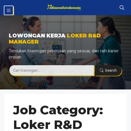
Langsung
MENU
ke
isi
LOWONGAN KERJA
LOKER R&D
MANAGER
Temukan lowongan pekerjaan yang sesuai, dan raih karier
impian.
|
Search
Job Category:
Loker R&D