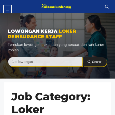
Langsung
MENU
ke
isi
LOWONGAN KERJA
LOKER
REINSURANCE STAFF
Temukan lowongan pekerjaan yang sesuai, dan raih karier
impian.
|
Search
Job Category:
Loker