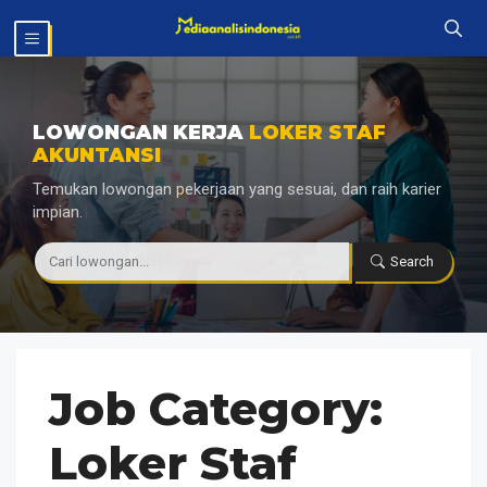
Langsung
MENU
ke
isi
LOWONGAN KERJA
LOKER STAF
AKUNTANSI
Temukan lowongan pekerjaan yang sesuai, dan raih karier
impian.
|
Search
Job Category:
Loker Staf