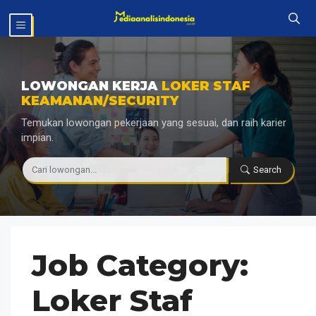
Langsung
MENU
ke
isi
LOWONGAN KERJA
LOKER STAF
KEAMANAN/SECURITY
Temukan lowongan pekerjaan yang sesuai, dan raih karier
impian.
|
Search
Job Category:
Loker Staf