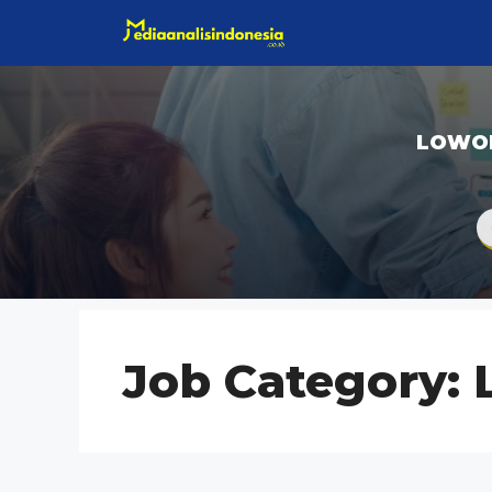
Langsung
ke
isi
LOWO
Job Category: