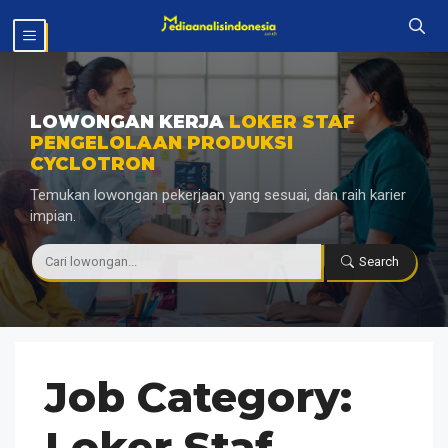
Langsung
MENU
ke
isi
LOWONGAN KERJA
LOKER STAF
PENGELOLAAN PRODUKSI
CYCLOTRON
Temukan lowongan pekerjaan yang sesuai, dan raih karier
impian.
|
Search
Job Category:
Loker Staf