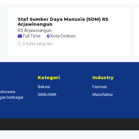
Staf Sumber Daya Manusia (SDM) RS
Arjawinangun
RS Arjawinangun
Full Time
Kota Cirebon
3 bulan yang lalu
Kategori
Industry
Bekasi
Farmasi
Indonesia
SMA/SMK
Manufaktur
ngan berbagai