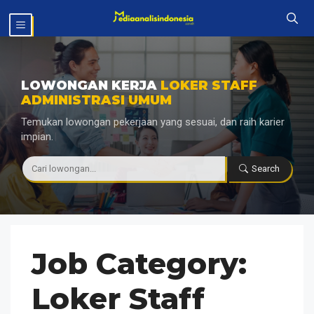
Langsung
MENU
ke
isi
LOWONGAN KERJA
LOKER STAFF
ADMINISTRASI UMUM
Temukan lowongan pekerjaan yang sesuai, dan raih karier
impian.
|
Search
Job Category:
Loker Staff