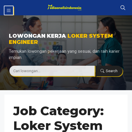
Langsung
MENU
ke
isi
LOWONGAN KERJA
LOKER SYSTEM
ENGINEER
Temukan lowongan pekerjaan yang sesuai, dan raih karier
impian.
|
Search
Job Category:
Loker System