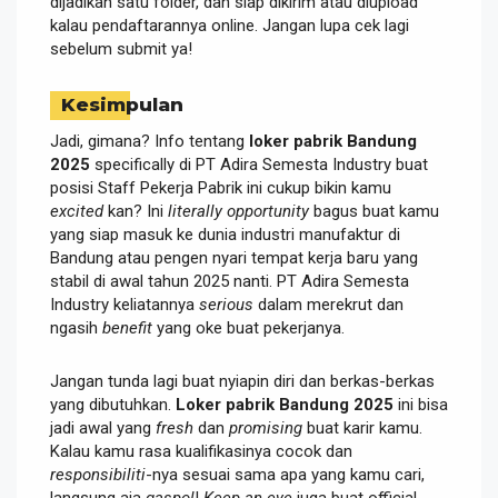
dijadikan satu folder, dan siap dikirim atau diupload
kalau pendaftarannya online. Jangan lupa cek lagi
sebelum submit ya!
Kesimpulan
Jadi, gimana? Info tentang
loker pabrik Bandung
2025
specifically di PT Adira Semesta Industry buat
posisi Staff Pekerja Pabrik ini cukup bikin kamu
excited
kan? Ini
literally
opportunity
bagus buat kamu
yang siap masuk ke dunia industri manufaktur di
Bandung atau pengen nyari tempat kerja baru yang
stabil di awal tahun 2025 nanti. PT Adira Semesta
Industry keliatannya
serious
dalam merekrut dan
ngasih
benefit
yang oke buat pekerjanya.
Jangan tunda lagi buat nyiapin diri dan berkas-berkas
yang dibutuhkan.
Loker pabrik Bandung 2025
ini bisa
jadi awal yang
fresh
dan
promising
buat karir kamu.
Kalau kamu rasa kualifikasinya cocok dan
responsibiliti
-nya sesuai sama apa yang kamu cari,