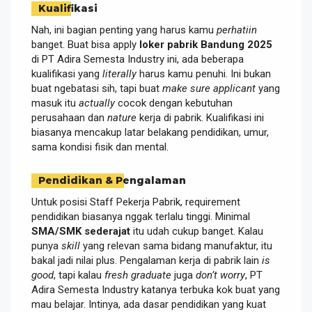
Kualifikasi
Nah, ini bagian penting yang harus kamu
perhatiin
banget. Buat bisa apply
loker pabrik Bandung 2025
di PT Adira Semesta Industry ini, ada beberapa
kualifikasi yang
literally
harus kamu penuhi. Ini bukan
buat ngebatasi sih, tapi buat
make sure
applicant
yang
masuk itu
actually
cocok dengan kebutuhan
perusahaan dan
nature
kerja di pabrik. Kualifikasi ini
biasanya mencakup latar belakang pendidikan, umur,
sama kondisi fisik dan mental.
Pendidikan & Pengalaman
Untuk posisi Staff Pekerja Pabrik, requirement
pendidikan biasanya nggak terlalu tinggi. Minimal
SMA/SMK sederajat
itu udah cukup banget. Kalau
punya
skill
yang relevan sama bidang manufaktur, itu
bakal jadi nilai plus. Pengalaman kerja di pabrik lain
is
good
, tapi kalau
fresh graduate
juga
don’t worry
, PT
Adira Semesta Industry katanya terbuka kok buat yang
mau belajar. Intinya, ada dasar pendidikan yang kuat