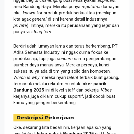
nggak begitu
challenging
buat kebanyakan
applicant
area Bandung Raya. Mereka punya
reputation
lumayan
oke,
known
for produk-produk berkualitas (meskipun
kita agak
general
di sini karena detail industrinya
private
). Intinya, mereka itu perusahaan yang
legit
dan
punya visi
long-term
.
Berdiri udah lumayan lama dan terus berkembang, PT
Adira Semesta Industry ini nggak cuma fokus ke
produksi aja, tapi juga
concern
sama pengembangan
sumber daya manusianya. Mereka percaya, kunci
sukses itu ya ada di tim yang solid dan kompeten.
Which is why
mereka nyari
talent
terbaik buat gabung,
termasuk melalui rekrutmen untuk
loker pabrik
Bandung 2025
ini di level staff dan pekerja.
Vibes
kerjanya juga diklaim cukup suportif, jadi cocok buat
kamu yang pengen berkembang.
Deskripsi Pekerjaan
Oke, sekarang kita bedah nih, kerjaan apa
sih
yang
available
di
loker pabrik Bandung 2025
di PT Adira