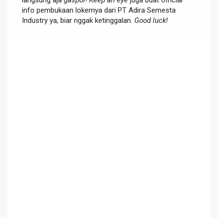
langsung aja
gaspol
!
Keep an eye
juga buat official
info pembukaan lokernya dari PT Adira Semesta
Industry ya, biar nggak ketinggalan.
Good luck!