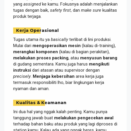
yang
assigned
ke kamu. Fokusnya adalah menjalankan
tugas dengan baik,
safety first
, dan
make sure
kualitas
produk terjaga.
Kerja Operasional
Tugas utama itu ya
basically
terlibat di lini produksi.
Mulai dari
mengoperasikan mesin
(kalau di-training),
merangkai komponen
(kalau di bagian perakitan),
melakukan proses packing
, atau
menyusun barang
di gudang sementara. Kamu juga harus
mengikuti
instruksi
dari atasan atau supervisor dengan
precisely
.
Menjaga kebersihan
area kerja juga
termasuk responsibiliti lho, biar lingkungan kerja
nyaman dan aman.
Kualitas & Keamanan
Ini dua hal yang nggak kalah penting. Kamu punya
tanggung jawab buat
melakukan pengecekan awal
terhadap bahan baku atau produk yang lagi diproses di
station
kamu. Kalau ada yang nggak beres, kamu