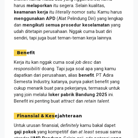
harus
melaporkan
itu segera. Selain kualitas,
keamanan kerja
itu
literally
nomor satu. Kamu harus
menggunakan APD
(Alat Pelindung Diri) yang lengkap
dan
mengikuti semua prosedur keselamatan
yang
udah ditetapin perusahaan. Nggak cuma buat diri
sendiri, tapi juga buat teman-teman kerja lainnya.
Benefit
Kerja itu kan nggak cuma soal
job desc
dan
responsibiliti
doang. Tapi juga soal apa yang kamu
dapatkan dari perusahaan, alias
benefit
. PT Adira
Semesta Industry, katanya, punya paket benefit yang
cukup menarik buat para pekerjanya, termasuk untuk
yang join melalui
loker pabrik Bandung 2025
ini.
Benefit ini penting buat
attract
dan
retain
talent
.
Finansial & Kesejahteraan
Untuk urusan finansial,
definitely
kamu bakal dapet
gaji pokok
yang kompetitif dan
at least
sesuai sama