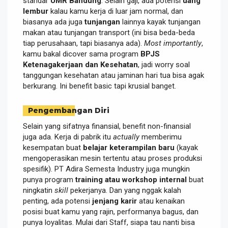
standar
UMR Bandung
. Selain gaji, ada potensi
uang
lembur
kalau kamu kerja di luar jam normal, dan
biasanya ada juga
tunjangan
lainnya kayak tunjangan
makan atau tunjangan transport (ini bisa beda-beda
tiap perusahaan, tapi biasanya ada).
Most importantly
,
kamu bakal dicover sama program
BPJS
Ketenagakerjaan dan Kesehatan
, jadi worry soal
tanggungan kesehatan atau jaminan hari tua bisa agak
berkurang. Ini benefit basic tapi krusial banget.
Pengembangan Diri
Selain yang sifatnya finansial, benefit non-finansial
juga ada. Kerja di pabrik itu
actually
memberimu
kesempatan buat
belajar keterampilan baru
(kayak
mengoperasikan mesin tertentu atau proses produksi
spesifik). PT Adira Semesta Industry juga mungkin
punya program
training atau workshop internal
buat
ningkatin
skill
pekerjanya. Dan yang nggak kalah
penting, ada potensi
jenjang karir
atau kenaikan
posisi buat kamu yang rajin, performanya bagus, dan
punya loyalitas. Mulai dari Staff, siapa tau nanti bisa