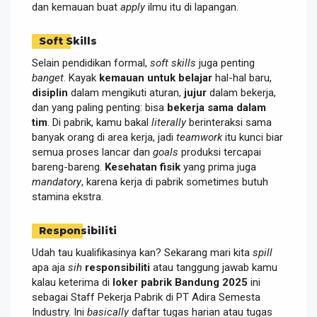
dan kemauan buat
apply
ilmu itu di lapangan.
Soft Skills
Selain pendidikan formal,
soft skills
juga penting
banget
. Kayak
kemauan untuk belajar
hal-hal baru,
disiplin
dalam mengikuti aturan,
jujur
dalam bekerja,
dan yang paling penting: bisa
bekerja sama dalam
tim
. Di pabrik, kamu bakal
literally
berinteraksi sama
banyak orang di area kerja, jadi
teamwork
itu kunci biar
semua proses lancar dan
goals
produksi tercapai
bareng-bareng.
Kesehatan fisik
yang prima juga
mandatory
, karena kerja di pabrik sometimes butuh
stamina ekstra.
Responsibiliti
Udah tau kualifikasinya kan? Sekarang mari kita
spill
apa aja
sih
responsibiliti
atau tanggung jawab kamu
kalau keterima di
loker pabrik Bandung 2025
ini
sebagai Staff Pekerja Pabrik di PT Adira Semesta
Industry. Ini
basically
daftar tugas harian atau tugas