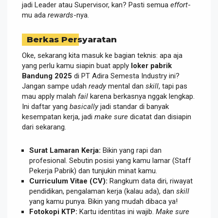
jadi Leader atau Supervisor, kan? Pasti semua
effort
-
mu ada
rewards
-nya.
Berkas Persyaratan
Oke, sekarang kita masuk ke bagian teknis: apa aja
yang perlu kamu siapin buat apply
loker pabrik
Bandung 2025
di PT Adira Semesta Industry ini?
Jangan sampe udah
ready
mental dan
skill
, tapi pas
mau apply malah
fail
karena berkasnya nggak lengkap.
Ini daftar yang
basically
jadi standar di banyak
kesempatan kerja, jadi
make sure
dicatat dan disiapin
dari sekarang.
Surat Lamaran Kerja:
Bikin yang rapi dan
profesional. Sebutin posisi yang kamu lamar (Staff
Pekerja Pabrik) dan tunjukin minat kamu.
Curriculum Vitae (CV):
Rangkum data diri, riwayat
pendidikan, pengalaman kerja (kalau ada), dan
skill
yang kamu punya. Bikin yang mudah dibaca ya!
Fotokopi KTP:
Kartu identitas ini wajib.
Make sure