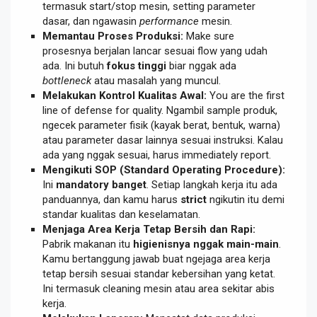
termasuk start/stop mesin, setting parameter
dasar, dan ngawasin
performance
mesin.
Memantau Proses Produksi:
Make sure
prosesnya berjalan lancar sesuai flow yang udah
ada. Ini butuh
fokus tinggi
biar nggak ada
bottleneck
atau masalah yang muncul.
Melakukan Kontrol Kualitas Awal:
You are the first
line of defense for quality. Ngambil sample produk,
ngecek parameter fisik (kayak berat, bentuk, warna)
atau parameter dasar lainnya sesuai instruksi. Kalau
ada yang nggak sesuai, harus immediately report.
Mengikuti SOP (Standard Operating Procedure):
Ini
mandatory banget
. Setiap langkah kerja itu ada
panduannya, dan kamu harus
strict
ngikutin itu demi
standar kualitas dan keselamatan.
Menjaga Area Kerja Tetap Bersih dan Rapi:
Pabrik makanan itu
higienisnya nggak main-main
.
Kamu bertanggung jawab buat ngejaga area kerja
tetap bersih sesuai standar kebersihan yang ketat.
Ini termasuk cleaning mesin atau area sekitar abis
kerja.