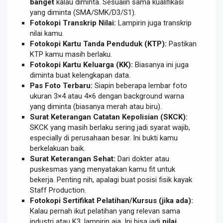
banget
kalau diminta. Sesuaiin sama kualifikasi
yang diminta (SMA/SMK/D3/S1).
Fotokopi Transkrip Nilai:
Lampirin juga transkrip
nilai kamu.
Fotokopi Kartu Tanda Penduduk (KTP):
Pastikan
KTP kamu masih berlaku.
Fotokopi Kartu Keluarga (KK):
Biasanya ini juga
diminta buat kelengkapan data.
Pas Foto Terbaru:
Siapin beberapa lembar foto
ukuran 3×4 atau 4×6 dengan background warna
yang diminta (biasanya merah atau biru).
Surat Keterangan Catatan Kepolisian (SKCK):
SKCK yang masih berlaku sering jadi syarat wajib,
especially di perusahaan besar. Ini bukti kamu
berkelakuan baik.
Surat Keterangan Sehat:
Dari dokter atau
puskesmas yang menyatakan kamu fit untuk
bekerja. Penting nih, apalagi buat posisi fisik kayak
Staff Production.
Fotokopi Sertifikat Pelatihan/Kursus (jika ada):
Kalau pernah ikut pelatihan yang relevan sama
industri atau K3, lampirin aja. Ini bisa jadi
nilai