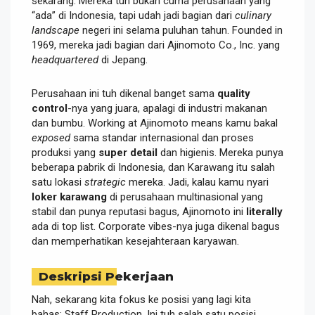
sekarang. Mereka tuh bukan cuma perusahaan yang
“ada” di Indonesia, tapi udah jadi bagian dari
culinary
landscape
negeri ini selama puluhan tahun. Founded in
1969, mereka jadi bagian dari Ajinomoto Co., Inc. yang
headquartered
di Jepang.
Perusahaan ini tuh dikenal banget sama
quality
control
-nya yang juara, apalagi di industri makanan
dan bumbu. Working at Ajinomoto means kamu bakal
exposed
sama standar internasional dan proses
produksi yang
super detail
dan higienis. Mereka punya
beberapa pabrik di Indonesia, dan Karawang itu salah
satu lokasi
strategic
mereka. Jadi, kalau kamu nyari
loker karawang
di perusahaan multinasional yang
stabil dan punya reputasi bagus, Ajinomoto ini
literally
ada di top list. Corporate vibes-nya juga dikenal bagus
dan memperhatikan kesejahteraan karyawan.
Deskripsi Pekerjaan
Nah, sekarang kita fokus ke posisi yang lagi kita
bahas: Staff Production. Ini tuh salah satu posisi