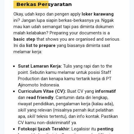
Berkas Persyaratan
Okay, udah kepo dan pengen apply
loker karawang
ini? Jangan lupa siapin berkas-berkasnya ya. Nggak
mau kan udah semangat tapi pas diminta dokumen
malah kelabakan? Preparing your documents is a
basic step
that shows you are organised and serious.
Ini dia
list to prepare
yang biasanya diminta saat
melamar kerja:
Surat Lamaran Kerja:
Tulis yang rapi dan to the
point. Sebutin kamu melamar untuk posisi Staff
Production dan kenapa kamu tertarik kerja di PT
Ajinomoto Indonesia.
Curriculum Vitae (CV):
Buat CV yang
informatif
dan
read friendly
. Cantumin data diri lengkap,
riwayat pendidikan, pengalaman kerja (kalau ada),
skill
yang relevan (misalnya pernah ikut pelatihan
apa,
skill
teknis tertentu), dan info kontak. Pastikan
CV kamu non-diskriminatif ya.
Fotokopi Ijazah Terakhir:
Legalisisr itu
penting