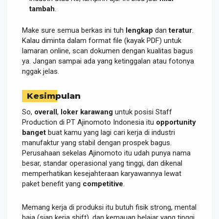
tambah
.
Make sure semua berkas ini tuh
lengkap
dan
teratur
.
Kalau diminta dalam format file (kayak PDF) untuk
lamaran online, scan dokumen dengan kualitas bagus
ya. Jangan sampai ada yang ketinggalan atau fotonya
nggak jelas.
Kesimpulan
So,
overall
,
loker karawang
untuk posisi Staff
Production di PT Ajinomoto Indonesia itu
opportunity
banget
buat kamu yang lagi cari kerja di industri
manufaktur yang stabil dengan prospek bagus.
Perusahaan sekelas Ajinomoto itu udah punya nama
besar, standar operasional yang tinggi, dan dikenal
memperhatikan kesejahteraan karyawannya lewat
paket benefit yang
competitive
.
Memang kerja di produksi itu butuh fisik strong, mental
baja (siap kerja shift), dan kemauan belajar yang tinggi.