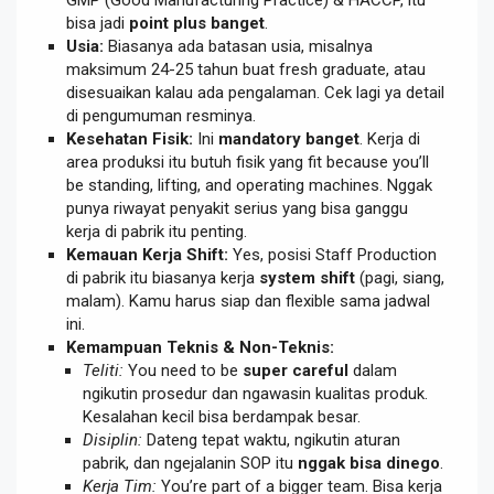
bisa jadi
point plus banget
.
Usia:
Biasanya ada batasan usia, misalnya
maksimum 24-25 tahun buat fresh graduate, atau
disesuaikan kalau ada pengalaman. Cek lagi ya detail
di pengumuman resminya.
Kesehatan Fisik:
Ini
mandatory banget
. Kerja di
area produksi itu butuh fisik yang fit because you’ll
be standing, lifting, and operating machines. Nggak
punya riwayat penyakit serius yang bisa ganggu
kerja di pabrik itu penting.
Kemauan Kerja Shift:
Yes, posisi Staff Production
di pabrik itu biasanya kerja
system shift
(pagi, siang,
malam). Kamu harus siap dan flexible sama jadwal
ini.
Kemampuan Teknis & Non-Teknis:
Teliti:
You need to be
super careful
dalam
ngikutin prosedur dan ngawasin kualitas produk.
Kesalahan kecil bisa berdampak besar.
Disiplin:
Dateng tepat waktu, ngikutin aturan
pabrik, dan ngejalanin SOP itu
nggak bisa dinego
.
Kerja Tim:
You’re part of a bigger team. Bisa kerja