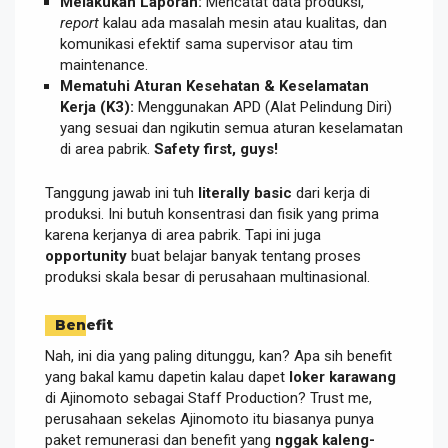
Melakukan Laporan:
Mencatat data produksi,
report
kalau ada masalah mesin atau kualitas, dan
komunikasi efektif sama supervisor atau tim
maintenance.
Mematuhi Aturan Kesehatan & Keselamatan
Kerja (K3):
Menggunakan APD (Alat Pelindung Diri)
yang sesuai dan ngikutin semua aturan keselamatan
di area pabrik.
Safety first, guys!
Tanggung jawab ini tuh
literally basic
dari kerja di
produksi. Ini butuh konsentrasi dan fisik yang prima
karena kerjanya di area pabrik. Tapi ini juga
opportunity
buat belajar banyak tentang proses
produksi skala besar di perusahaan multinasional.
Benefit
Nah, ini dia yang paling ditunggu, kan? Apa sih benefit
yang bakal kamu dapetin kalau dapet
loker karawang
di Ajinomoto sebagai Staff Production? Trust me,
perusahaan sekelas Ajinomoto itu biasanya punya
paket remunerasi dan benefit yang
nggak kaleng-