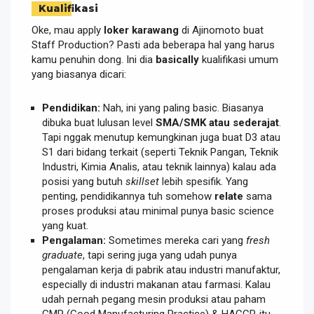
Kualifikasi
Oke, mau apply
loker karawang
di Ajinomoto buat
Staff Production? Pasti ada beberapa hal yang harus
kamu penuhin dong. Ini dia
basically
kualifikasi umum
yang biasanya dicari:
Pendidikan:
Nah, ini yang paling basic. Biasanya
dibuka buat lulusan level
SMA/SMK atau sederajat
.
Tapi nggak menutup kemungkinan juga buat D3 atau
S1 dari bidang terkait (seperti Teknik Pangan, Teknik
Industri, Kimia Analis, atau teknik lainnya) kalau ada
posisi yang butuh
skillset
lebih spesifik. Yang
penting, pendidikannya tuh somehow
relate
sama
proses produksi atau minimal punya basic science
yang kuat.
Pengalaman:
Sometimes mereka cari yang
fresh
graduate
, tapi sering juga yang udah punya
pengalaman kerja di pabrik atau industri manufaktur,
especially di industri makanan atau farmasi. Kalau
udah pernah pegang mesin produksi atau paham
GMP (Good Manufacturing Practice) & HACCP, itu