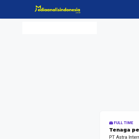
Langsung
ke
isi
FULL TIME
Tenaga pen
PT Astra Inter