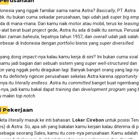
 Perusahaan
Indonesia yang nggak familiar sama nama Astra?
Basically
, PT. Astra
Tbk. itu bukan cuma sekadar perusahaan, tapi udah jadi
super big emp
da di mana-mana. Dari kamu naik motor atau mobil, terus ke
leasing
-alat berat buat
project
gede, Astra itu ada di balik itu semua. Perus
 dari zaman
baheula
, tepatnya tahun 1957, dan
overall
udah jadi salah
erbesar di Indonesia dengan
portfolio
bisnis yang
super diversified
.
bayang dong
impact
-nya kalau kamu kerja di sini? Ini bukan cuma soal g
kamu jadi bagian dari sebuah sistem yang
super well-structured
dan
ion
yang nggak perlu diragukan lagi. Banyak banget orang yang lagi ny
n
itu
definitely
ngincer perusahaan sekelas Astra karena
opportunity
-nya itu
literally endless
. Astra itu
committed
banget buat ngembang
-nya, jadi kamu bakal dapat
training
dan
development program
yang 
 makin
top notch
.
i Pekerjaan
kita
literally
masuk ke inti bahasan:
Loker Cirebon
untuk posisi Te
es) di Astra.
So
, apa sih yang bakalan kamu kerjain kalau diterima di p
 sebagai seorang Sales, kamu itu
core
-nya perusahaan. Kamu adalah