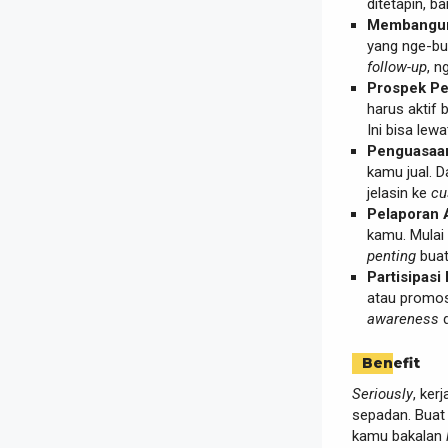
ditetapin, b
Membangun
yang nge-bu
follow-up
, n
Prospek Pe
harus aktif 
Ini bisa lew
Penguasaa
kamu jual. Da
jelasin ke
cu
Pelaporan A
kamu. Mulai
penting
bua
Partisipasi
atau promos
awareness
d
Benefit
Seriously
, ker
sepadan. Buat 
kamu bakalan