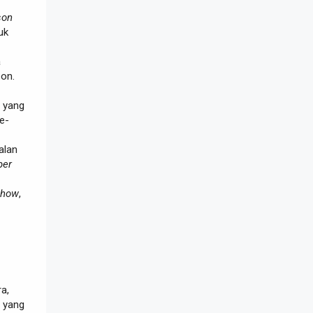
son
uk
a
bon.
a yang
e-
alan
per
show
,
ra,
yang