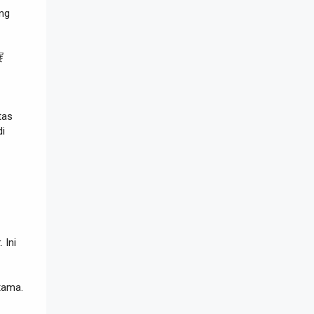
ang
展
tas
di
k
. Ini
tama.