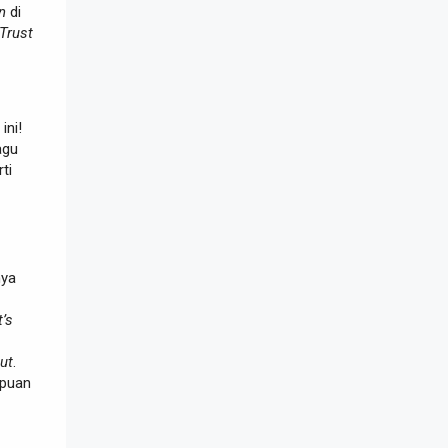
n
di
Trust
ini!
agu
ti
nya
t’s
ut
.
puan