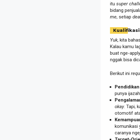
itu
super chall
bidang penjua
me
, setiap
dea
Kualifikasi
Yuk
, kita baha
Kalau kamu lag
buat nge-appl
nggak bisa dic
Berikut ini
req
Pendidikan
punya ijaza
Pengalama
okay
. Tapi,
otomotif ata
Kemampuan
komunikasi
caranya ngej
Target-Ori