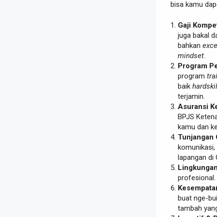
bisa kamu dape
Gaji Kompet
juga bakal 
bahkan
exc
mindset
.
Program Pe
program
tra
baik
hardskil
terjamin.
Asuransi K
BPJS Ketena
kamu dan ke
Tunjangan 
komunikasi,
lapangan di 
Lingkungan 
profesional
Kesempatan
buat nge-bu
tambah yan