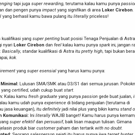
enging
tapi juga
super rewarding
, terutama kalau kamu punya
passio
lan dan pengen punya
impact
yang signifikan di area
Loker Cirebon
.
l
yang berhasil kamu bawa pulang itu
literally
priceless!
s kualifikasi yang
super penting
buat posisi Tenaga Penjualan di Astra 
i nyari
Loker Cirebon
dan
feel
kalau kamu punya
spark
ini, jangan r
y.
Basically
, standar kualifikasi di Astra itu
pretty high
, tapi bukan berar
apai,
kok
.
uirement
yang
super esensial
yang harus kamu punya:
 Minimal:
Lulusan SMA/SMK atau D3/S1 dari semua jurusan. Pokok
h yang
certified
, udah cukup buat
start
.
n:
Kalau kamu
fresh graduate
yang punya
passion
gede buat jualan,
i
 kalau kamu udah punya
experience
di bidang penjualan (terutama di
u jasa keuangan), itu
definitely
jadi nilai plus yang bikin kamu
stand o
 Komunikasi:
Ini
literally
WAJIB banget! Kamu harus punya kemam
 yang
super efektif
dan
persuasif
, baik lisan maupun tulisan. Gimana
elasin produk biar
customer
paham dan tertarik
with no doubt
.
ented:
Seorang
salesperson
sejati itu harus punya jiwa
target hunter
.