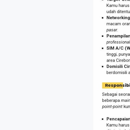
Kamu haru
udah ditentui
Networking 
macam oran
pasar
.
Penampilan
professiona
SIM A/C (W
tinggi, puny
area Cirebon
Domisili Ci
berdomisili 
Responsibi
Sebagai seoran
beberapa
main
point-point
kun
Pencapaian
Kamu haru