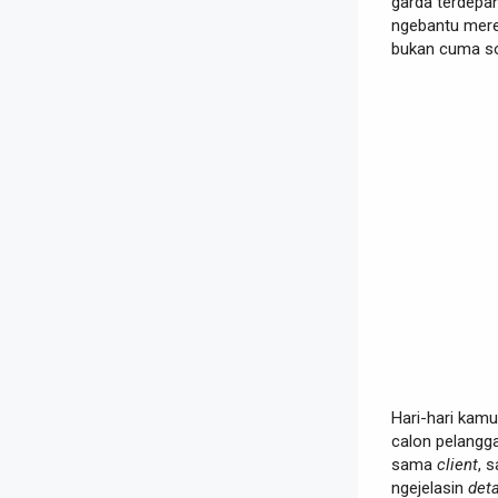
garda terdepa
ngebantu merek
bukan cuma soa
Hari-hari kam
calon pelangga
sama
client
, 
ngejelasin
deta