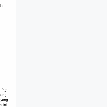
Ini
ting
sung
i yang
si ini