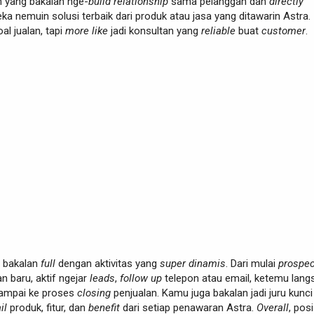
n yang bakalan nge-
build relationship
sama pelanggan dan
directly
a nemuin solusi terbaik dari produk atau jasa yang ditawarin Astra. 
l jualan, tapi
more like
jadi konsultan yang
reliable
buat
customer
.
u bakalan
full
dengan aktivitas yang
super dinamis
. Dari mulai
prospec
n baru, aktif ngejar
leads
,
follow up
telepon atau email, ketemu lang
sampai ke proses
closing
penjualan. Kamu juga bakalan jadi juru kunc
il
produk, fitur, dan
benefit
dari setiap penawaran Astra.
Overall
, posi