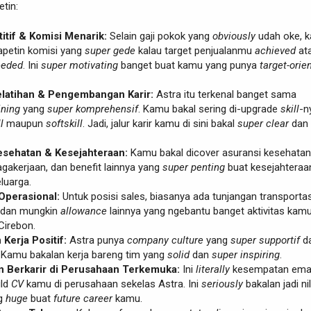
tin:
itif & Komisi Menarik:
Selain gaji pokok yang
obviously
udah oke, 
dapetin komisi yang
super gede
kalau target penjualanmu
achieved
at
eeded
. Ini
super motivating
banget buat kamu yang punya
target-orie
latihan & Pengembangan Karir:
Astra itu terkenal banget sama
ining
yang
super komprehensif
. Kamu bakal sering di-upgrade
skill
-n
l
maupun
softskill
. Jadi, jalur karir kamu di sini bakal
super clear
dan
esehatan & Kesejahteraan:
Kamu bakal dicover asuransi kesehatan
gakerjaan, dan benefit lainnya yang
super penting
buat kesejahteraa
luarga.
Operasional:
Untuk posisi sales, biasanya ada tunjangan transportas
 dan mungkin
allowance
lainnya yang ngebantu banget aktivitas kamu
Cirebon.
Kerja Positif:
Astra punya
company culture
yang
super supportif
d
. Kamu bakalan kerja bareng tim yang
solid
dan
super inspiring
.
 Berkarir di Perusahaan Terkemuka:
Ini
literally
kesempatan em
ild
CV
kamu di perusahaan sekelas Astra. Ini
seriously
bakalan jadi nil
g
huge
buat
future career
kamu.