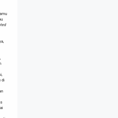
kamu
au
nted
ya,
,
n
i,
 di
an
as
ai