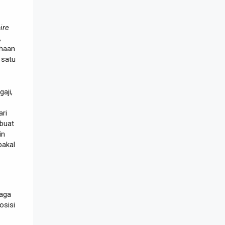
ire
,
ahaan
 satu
aji,
ari
buat
in
bakal
naga
osisi