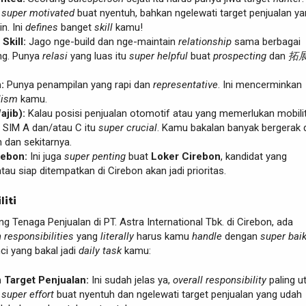
s
super motivated
buat nyentuh, bahkan ngelewati target penjualan y
n. Ini
defines
banget
skill
kamu!
Skill:
Jago nge-build dan nge-maintain
relationship
sama berbagai
g. Punya
relasi
yang luas itu
super helpful
buat
prospecting
dan
拓
:
Punya penampilan yang rapi dan
representative
. Ini mencerminkan
lism
kamu.
ajib):
Kalau posisi penjualan otomotif atau yang memerlukan mobili
a SIM A dan/atau C itu
super crucial
. Kamu bakalan banyak bergerak 
 dan sekitarnya.
rebon:
Ini juga
super penting
buat
Loker Cirebon
, kandidat yang
atau siap ditempatkan di Cirebon akan jadi prioritas.
liti
g Tenaga Penjualan di PT. Astra International Tbk. di Cirebon, ada
 responsibilities
yang
literally
harus kamu
handle
dengan
super bai
ci yang bakal jadi
daily task
kamu:
 Target Penjualan:
Ini sudah jelas ya,
overall responsibility
paling u
s
super effort
buat nyentuh dan ngelewati target penjualan yang udah