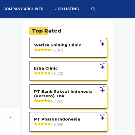
COMPANY ARCHIVES
JOB LISTING
Top Rated
Werisa Shining Clinic
4.8 (97)
Erha Clinic
4.8 (72)
PT Bank Rakyat Indonesia
(Persero) Tbk
4.8 (62)
PT Pharos Indonesia
4.9 (60)