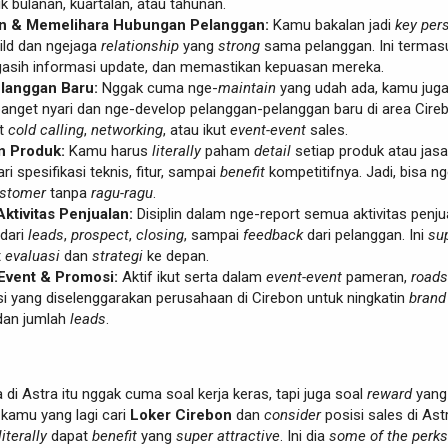
aik bulanan, kuartalan, atau tahunan.
 & Memelihara Hubungan Pelanggan:
Kamu bakalan jadi
key per
ild dan ngejaga
relationship
yang
strong
sama pelanggan. Ini termas
gasih informasi update, dan memastikan kepuasan mereka.
langgan Baru:
Nggak cuma nge-
maintain
yang udah ada, kamu jug
banget nyari dan nge-develop pelanggan-pelanggan baru di area Cire
at
cold calling
,
networking
, atau ikut
event-event
sales.
n Produk:
Kamu harus
literally
paham
detail
setiap produk atau jas
ri spesifikasi teknis, fitur, sampai
benefit
kompetitifnya. Jadi, bisa ng
stomer
tanpa
ragu-ragu
.
ktivitas Penjualan:
Disiplin dalam nge-report semua aktivitas penju
 dari
leads
,
prospect
,
closing
, sampai
feedback
dari pelanggan. Ini
su
t
evaluasi
dan
strategi
ke depan.
 Event & Promosi:
Aktif ikut serta dalam
event-event
pameran,
road
i yang diselenggarakan perusahaan di Cirebon untuk ningkatin
brand
an jumlah
leads
.
ja di Astra itu nggak cuma soal kerja keras, tapi juga soal
reward
yang
kamu yang lagi cari
Loker Cirebon
dan
consider
posisi sales di Ast
literally
dapat
benefit
yang
super attractive
. Ini dia
some of the perks