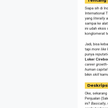
Tentang
Siapa sih di 
International 
yang
literally
a
sampai ke alat
ini udah eksis
konglomerat t
Jadi, bisa ke
tapi
more like
punya
reputat
Loker Cirebo
career growth
human capital
bikin
skill
kamu
Deskrips
Oke, sekarang 
Penjualan (Sal
ini?
Basically
,