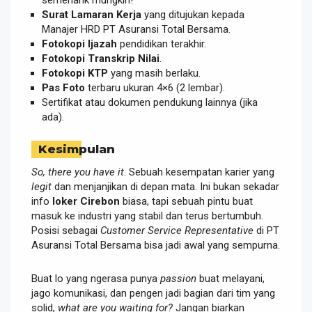
semenarik mungkin!
Surat Lamaran Kerja
yang ditujukan kepada
Manajer HRD PT Asuransi Total Bersama.
Fotokopi Ijazah
pendidikan terakhir.
Fotokopi Transkrip Nilai
.
Fotokopi KTP
yang masih berlaku.
Pas Foto
terbaru ukuran 4×6 (2 lembar).
Sertifikat atau dokumen pendukung lainnya (jika
ada).
Kesimpulan
So, there you have it
. Sebuah kesempatan karier yang
legit
dan menjanjikan di depan mata. Ini bukan sekadar
info
loker Cirebon
biasa, tapi sebuah pintu buat
masuk ke industri yang stabil dan terus bertumbuh.
Posisi sebagai
Customer Service Representative
di PT
Asuransi Total Bersama bisa jadi awal yang sempurna.
Buat lo yang ngerasa punya
passion
buat melayani,
jago komunikasi, dan pengen jadi bagian dari tim yang
solid,
what are you waiting for?
Jangan biarkan