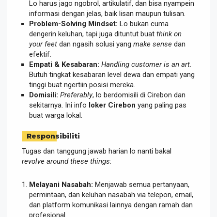
Lo harus jago ngobrol, artikulatif, dan bisa nyampein
informasi dengan jelas, baik lisan maupun tulisan.
Problem-Solving Mindset:
Lo bukan cuma
dengerin keluhan, tapi juga dituntut buat
think on
your feet
dan ngasih solusi yang
make sense
dan
efektif.
Empati & Kesabaran:
Handling customer is an art
.
Butuh tingkat kesabaran level dewa dan empati yang
tinggi buat ngertiin posisi mereka.
Domisili:
Preferably
, lo berdomisili di Cirebon dan
sekitarnya. Ini info
loker Cirebon
yang paling pas
buat warga lokal.
Responsibiliti
Tugas dan tanggung jawab harian lo nanti bakal
revolve around these things
:
Melayani Nasabah:
Menjawab semua pertanyaan,
permintaan, dan keluhan nasabah via telepon, email,
dan platform komunikasi lainnya dengan ramah dan
profesional.