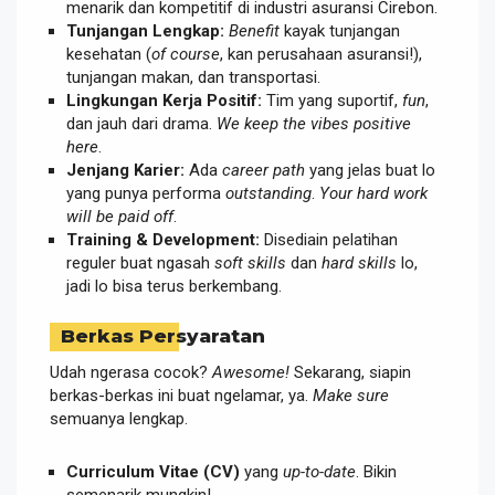
menarik dan kompetitif di industri asuransi Cirebon.
Tunjangan Lengkap:
Benefit
kayak tunjangan
kesehatan (
of course
, kan perusahaan asuransi!),
tunjangan makan, dan transportasi.
Lingkungan Kerja Positif:
Tim yang suportif,
fun
,
dan jauh dari drama.
We keep the vibes positive
here
.
Jenjang Karier:
Ada
career path
yang jelas buat lo
yang punya performa
outstanding
.
Your hard work
will be paid off
.
Training & Development:
Disediain pelatihan
reguler buat ngasah
soft skills
dan
hard skills
lo,
jadi lo bisa terus berkembang.
Berkas Persyaratan
Udah ngerasa cocok?
Awesome!
Sekarang, siapin
berkas-berkas ini buat ngelamar, ya.
Make sure
semuanya lengkap.
Curriculum Vitae (CV)
yang
up-to-date
. Bikin