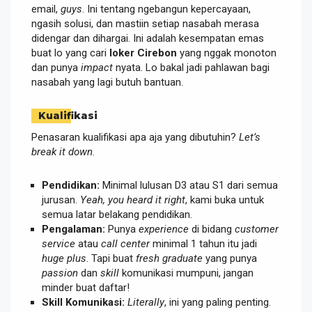
email,
guys
. Ini tentang ngebangun kepercayaan,
ngasih solusi, dan mastiin setiap nasabah merasa
didengar dan dihargai. Ini adalah kesempatan emas
buat lo yang cari
loker Cirebon
yang nggak monoton
dan punya
impact
nyata. Lo bakal jadi pahlawan bagi
nasabah yang lagi butuh bantuan.
Kualifikasi
Penasaran kualifikasi apa aja yang dibutuhin?
Let’s
break it down
.
Pendidikan:
Minimal lulusan D3 atau S1 dari semua
jurusan.
Yeah, you heard it right
, kami buka untuk
semua latar belakang pendidikan.
Pengalaman:
Punya
experience
di bidang
customer
service
atau
call center
minimal 1 tahun itu jadi
huge plus
. Tapi buat
fresh graduate
yang punya
passion
dan
skill
komunikasi mumpuni, jangan
minder buat daftar!
Skill Komunikasi:
Literally
, ini yang paling penting.