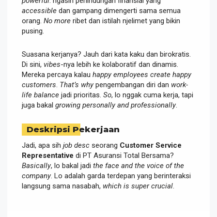
powerful
: ngasih perlindungan finansial yang
accessible
dan gampang dimengerti sama semua
orang.
No more
ribet dan istilah njelimet yang bikin
pusing.
Suasana kerjanya? Jauh dari kata kaku dan birokratis.
Di sini,
vibes
-nya lebih ke kolaboratif dan dinamis.
Mereka percaya kalau
happy employees create happy
customers
.
That’s why
pengembangan diri dan
work-
life balance
jadi prioritas.
So
, lo nggak cuma kerja, tapi
juga bakal
growing personally and professionally
.
Deskripsi Pekerjaan
Jadi, apa sih
job desc
seorang
Customer Service
Representative
di PT Asuransi Total Bersama?
Basically
, lo bakal jadi
the face and the voice of the
company
. Lo adalah garda terdepan yang berinteraksi
langsung sama nasabah,
which is super crucial
.