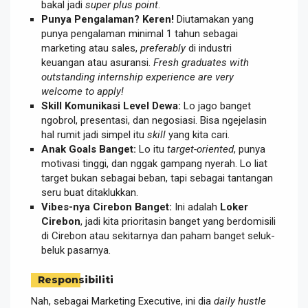
bakal jadi
super plus point
.
Punya Pengalaman? Keren!
Diutamakan yang
punya pengalaman minimal 1 tahun sebagai
marketing atau sales,
preferably
di industri
keuangan atau asuransi.
Fresh graduates with
outstanding internship experience are very
welcome to apply!
Skill Komunikasi Level Dewa:
Lo jago banget
ngobrol, presentasi, dan negosiasi. Bisa ngejelasin
hal rumit jadi simpel itu
skill
yang kita cari.
Anak Goals Banget:
Lo itu
target-oriented
, punya
motivasi tinggi, dan nggak gampang nyerah. Lo liat
target bukan sebagai beban, tapi sebagai tantangan
seru buat ditaklukkan.
Vibes-nya Cirebon Banget:
Ini adalah
Loker
Cirebon
, jadi kita prioritasin banget yang berdomisili
di Cirebon atau sekitarnya dan paham banget seluk-
beluk pasarnya.
Responsibiliti
Nah, sebagai Marketing Executive, ini dia
daily hustle