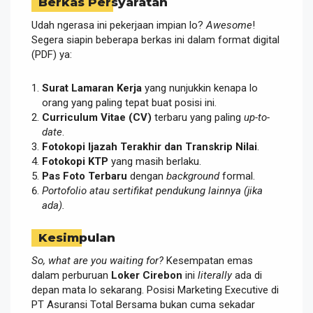
Berkas Persyaratan
Udah ngerasa ini pekerjaan impian lo?
Awesome
!
Segera siapin beberapa berkas ini dalam format digital
(PDF) ya:
Surat Lamaran Kerja
yang nunjukkin kenapa lo
orang yang paling tepat buat posisi ini.
Curriculum Vitae (CV)
terbaru yang paling
up-to-
date
.
Fotokopi Ijazah Terakhir dan Transkrip Nilai
.
Fotokopi KTP
yang masih berlaku.
Pas Foto Terbaru
dengan
background
formal.
Portofolio atau sertifikat pendukung lainnya (jika
ada).
Kesimpulan
So, what are you waiting for?
Kesempatan emas
dalam perburuan
Loker Cirebon
ini
literally
ada di
depan mata lo sekarang. Posisi Marketing Executive di
PT Asuransi Total Bersama bukan cuma sekadar