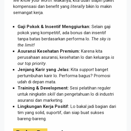
We know your worth
. Makanya, kita udah siapin paket
kompensasi dan benefit yang
literally
bikin lo makin
semangat kerja.
Gaji Pokok & Insentif Menggiurkan:
Selain gaji
pokok yang kompetitif, ada bonus dan insentif
tanpa batas berdasarkan performa lo.
The sky is
the limit!
Asuransi Kesehatan Premium:
Karena kita
perusahaan asuransi, kesehatan lo dan keluarga
is
our top priority
.
Jenjang Karir yang Jelas:
Kita
support
banget
pertumbuhan karir lo. Performa bagus? Promosi
udah di depan mata.
Training & Development:
Sesi pelatihan reguler
untuk ningkatin
skill
dan pengetahuan lo di industri
asuransi dan marketing.
Lingkungan Kerja Positif:
Lo bakal jadi bagian dari
tim yang solid, suportif, dan siap buat sukses
bareng-bareng.