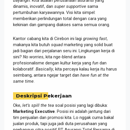
bayangin. Kita adalah perusahaan asuransi yang
dinamis, inovatif, dan
super supportive
sama
pertumbuhan karyawannya. Visi kita simpel:
memberikan perlindungan total dengan cara yang
kekinian dan gampang diakses sama semua orang.
Kantor cabang kita di Cirebon ini lagi
growing fast
,
makanya kita butuh
squad
marketing yang solid buat
jadi bagian dari perjalanan seru ini. Lingkungan kerja di
sini?
No worries
, kita nge-blend antara
profesionalisme dengan kultur kerja yang
fun
dan
kolaboratif.
Basically
, kita percaya kalau kerja itu harus
seimbang, antara ngejar target dan
have fun at the
same time
.
Deskripsi Pekerjaan
Oke,
let’s spill the tea
soal posisi yang lagi dibuka:
Marketing Executive
. Posisi ini adalah jantung dari
tim penjualan dan promosi kita. Lo nggak cuma bakal
jualan produk, tapi juga jadi duta perusahaan yang
ngebangun citra positif PT Asuransi Total Bersama di