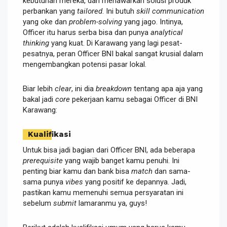
kebutuhan mereka, dan menawarkan solusi produk
perbankan yang
tailored
. Ini butuh
skill communication
yang oke dan
problem-solving
yang jago. Intinya,
Officer itu harus serba bisa dan punya
analytical
thinking
yang kuat. Di Karawang yang lagi pesat-
pesatnya, peran Officer BNI bakal sangat krusial dalam
mengembangkan potensi pasar lokal.
Biar lebih
clear
, ini dia
breakdown
tentang apa aja yang
bakal jadi
core
pekerjaan kamu sebagai Officer di BNI
Karawang:
Kualifikasi
Untuk bisa jadi bagian dari Officer BNI, ada beberapa
prerequisite
yang wajib banget kamu penuhi. Ini
penting biar kamu dan bank bisa
match
dan sama-
sama punya
vibes
yang positif ke depannya. Jadi,
pastikan kamu memenuhi semua persyaratan ini
sebelum
submit
lamaranmu ya, guys!