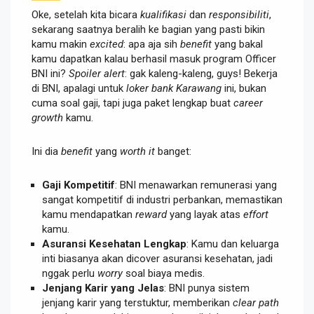
Oke, setelah kita bicara
kualifikasi
dan
responsibiliti
,
sekarang saatnya beralih ke bagian yang pasti bikin
kamu makin
excited
: apa aja sih
benefit
yang bakal
kamu dapatkan kalau berhasil masuk program Officer
BNI ini?
Spoiler alert
: gak kaleng-kaleng, guys! Bekerja
di BNI, apalagi untuk
loker bank Karawang
ini, bukan
cuma soal gaji, tapi juga paket lengkap buat
career
growth
kamu.
Ini dia
benefit
yang
worth it
banget:
Gaji Kompetitif
: BNI menawarkan remunerasi yang
sangat kompetitif di industri perbankan, memastikan
kamu mendapatkan
reward
yang layak atas
effort
kamu.
Asuransi Kesehatan Lengkap
: Kamu dan keluarga
inti biasanya akan dicover asuransi kesehatan, jadi
nggak perlu
worry
soal biaya medis.
Jenjang Karir yang Jelas
: BNI punya sistem
jenjang karir yang terstuktur, memberikan
clear path