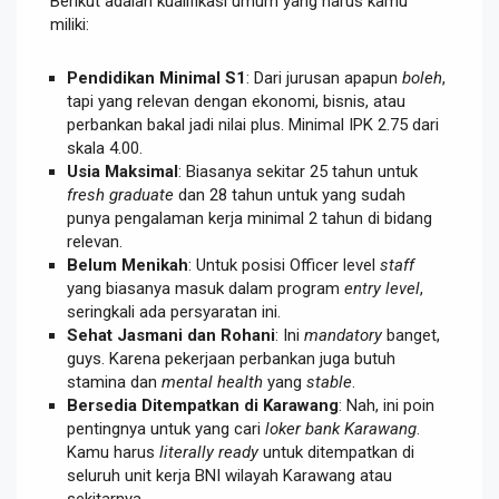
Berikut adalah kualifikasi umum yang harus kamu
miliki:
Pendidikan Minimal S1
: Dari jurusan apapun
boleh
,
tapi yang relevan dengan ekonomi, bisnis, atau
perbankan bakal jadi nilai plus. Minimal IPK 2.75 dari
skala 4.00.
Usia Maksimal
: Biasanya sekitar 25 tahun untuk
fresh graduate
dan 28 tahun untuk yang sudah
punya pengalaman kerja minimal 2 tahun di bidang
relevan.
Belum Menikah
: Untuk posisi Officer level
staff
yang biasanya masuk dalam program
entry level
,
seringkali ada persyaratan ini.
Sehat Jasmani dan Rohani
: Ini
mandatory
banget,
guys. Karena pekerjaan perbankan juga butuh
stamina dan
mental health
yang
stable
.
Bersedia Ditempatkan di Karawang
: Nah, ini poin
pentingnya untuk yang cari
loker bank Karawang
.
Kamu harus
literally ready
untuk ditempatkan di
seluruh unit kerja BNI wilayah Karawang atau
sekitarnya.