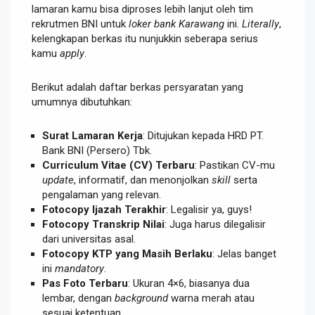
lamaran kamu bisa diproses lebih lanjut oleh tim
rekrutmen BNI untuk
loker bank Karawang
ini.
Literally
,
kelengkapan berkas itu nunjukkin seberapa serius
kamu
apply
.
Berikut adalah daftar berkas persyaratan yang
umumnya dibutuhkan:
Surat Lamaran Kerja
: Ditujukan kepada HRD PT.
Bank BNI (Persero) Tbk.
Curriculum Vitae (CV) Terbaru
: Pastikan CV-mu
update
, informatif, dan menonjolkan
skill
serta
pengalaman yang relevan.
Fotocopy Ijazah Terakhir
: Legalisir ya, guys!
Fotocopy Transkrip Nilai
: Juga harus dilegalisir
dari universitas asal.
Fotocopy KTP yang Masih Berlaku
: Jelas banget
ini
mandatory
.
Pas Foto Terbaru
: Ukuran 4×6, biasanya dua
lembar, dengan
background
warna merah atau
sesuai ketentuan.