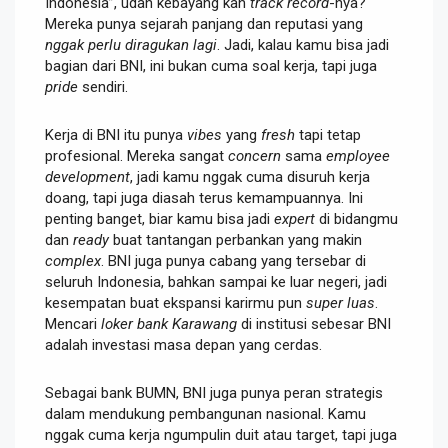
Indonesia”, udah kebayang kan
track record
-nya?
Mereka punya sejarah panjang dan reputasi yang
nggak perlu diragukan lagi
. Jadi, kalau kamu bisa jadi
bagian dari BNI, ini bukan cuma soal kerja, tapi juga
pride
sendiri.
Kerja di BNI itu punya
vibes
yang
fresh
tapi tetap
profesional. Mereka sangat
concern
sama
employee
development
, jadi kamu nggak cuma disuruh kerja
doang, tapi juga diasah terus kemampuannya. Ini
penting banget, biar kamu bisa jadi
expert
di bidangmu
dan
ready
buat tantangan perbankan yang makin
complex
. BNI juga punya cabang yang tersebar di
seluruh Indonesia, bahkan sampai ke luar negeri, jadi
kesempatan buat ekspansi karirmu pun
super luas
.
Mencari
loker bank Karawang
di institusi sebesar BNI
adalah investasi masa depan yang cerdas.
Sebagai bank BUMN, BNI juga punya peran strategis
dalam mendukung pembangunan nasional. Kamu
nggak cuma kerja ngumpulin duit atau target, tapi juga